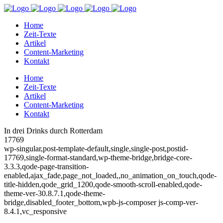
Home
Zeit-Texte
Artikel
Content-Marketing
Kontakt
Home
Zeit-Texte
Artikel
Content-Marketing
Kontakt
In drei Drinks durch Rotterdam
17769
wp-singular,post-template-default,single,single-post,postid-
17769,single-format-standard,wp-theme-bridge,bridge-core-
3.3.3,qode-page-transition-
enabled,ajax_fade,page_not_loaded,,no_animation_on_touch,qode-
title-hidden,qode_grid_1200,qode-smooth-scroll-enabled,qode-
theme-ver-30.8.7.1,qode-theme-
bridge,disabled_footer_bottom,wpb-js-composer js-comp-ver-
8.4.1,vc_responsive