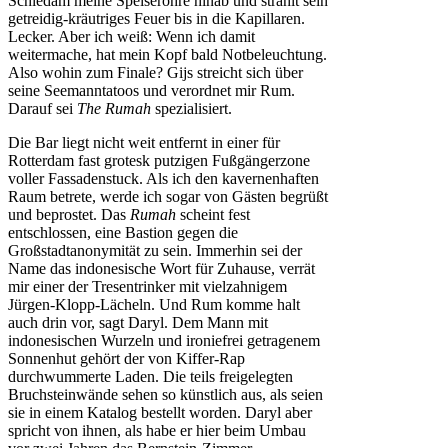
Schiedam meine Speiseröhre hinab und strahlt sein
getreidig-kräutriges Feuer bis in die Kapillaren.
Lecker. Aber ich weiß: Wenn ich damit
weitermache, hat mein Kopf bald Notbeleuchtung.
Also wohin zum Finale? Gijs streicht sich über
seine Seemanntatoos und verordnet mir Rum.
Darauf sei
The Rumah
spezialisiert.
Die Bar liegt nicht weit entfernt in einer für
Rotterdam fast grotesk putzigen Fußgängerzone
voller Fassadenstuck. Als ich den kavernenhaften
Raum betrete, werde ich sogar von Gästen begrüßt
und beprostet. Das
Rumah
scheint fest
entschlossen, eine Bastion gegen die
Großstadtanonymität zu sein. Immerhin sei der
Name das indonesische Wort für Zuhause, verrät
mir einer der Tresentrinker mit vielzahnigem
Jürgen-Klopp-Lächeln. Und Rum komme halt
auch drin vor, sagt Daryl. Dem Mann mit
indonesischen Wurzeln und ironiefrei getragenem
Sonnenhut gehört der von Kiffer-Rap
durchwummerte Laden. Die teils freigelegten
Bruchsteinwände sehen so künstlich aus, als seien
sie in einem Katalog bestellt worden. Daryl aber
spricht von ihnen, als habe er hier beim Umbau