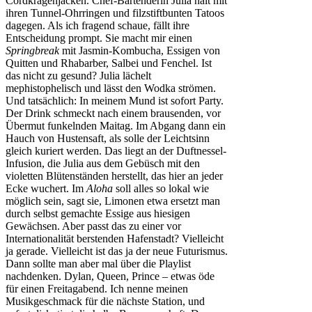
Cordkragenjacken. Chef-Bartenderin Julia hält mit
ihren Tunnel-Ohrringen und filzstiftbunten Tatoos
dagegen. Als ich fragend schaue, fällt ihre
Entscheidung prompt. Sie macht mir einen
Springbreak
mit Jasmin-Kombucha, Essigen von
Quitten und Rhabarber, Salbei und Fenchel. Ist
das nicht zu gesund? Julia lächelt
mephistophelisch und lässt den Wodka strömen.
Und tatsächlich: In meinem Mund ist sofort Party.
Der Drink schmeckt nach einem brausenden, vor
Übermut funkelnden Maitag. Im Abgang dann ein
Hauch von Hustensaft, als solle der Leichtsinn
gleich kuriert werden. Das liegt an der Duftnessel-
Infusion, die Julia aus dem Gebüsch mit den
violetten Blütenständen herstellt, das hier an jeder
Ecke wuchert. Im
Aloha
soll alles so lokal wie
möglich sein, sagt sie, Limonen etwa ersetzt man
durch selbst gemachte Essige aus hiesigen
Gewächsen. Aber passt das zu einer vor
Internationalität berstenden Hafenstadt? Vielleicht
ja gerade. Vielleicht ist das ja der neue Futurismus.
Dann sollte man aber mal über die Playlist
nachdenken. Dylan, Queen, Prince – etwas öde
für einen Freitagabend. Ich nenne meinen
Musikgeschmack für die nächste Station, und