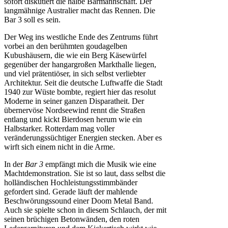
sofort diskutiert die halbe Barmannschaft. Der
langmähnige Australier macht das Rennen. Die
Bar 3 soll es sein.
Der Weg ins westliche Ende des Zentrums führt
vorbei an den berühmten goudagelben
Kubushäusern, die wie ein Berg Käsewürfel
gegenüber der hangargroßen Markthalle liegen,
und viel prätentiöser, in sich selbst verliebter
Architektur. Seit die deutsche Luftwaffe die Stadt
1940 zur Wüste bombte, regiert hier das resolut
Moderne in seiner ganzen Disparatheit. Der
übernervöse Nordseewind rennt die Straßen
entlang und kickt Bierdosen herum wie ein
Halbstarker. Rotterdam mag voller
veränderungssüchtiger Energien stecken. Aber es
wirft sich einem nicht in die Arme.
In der
Bar 3
empfängt mich die Musik wie eine
Machtdemonstration. Sie ist so laut, dass selbst die
holländischen Hochleistungsstimmbänder
gefordert sind. Gerade läuft der mahlende
Beschwörungssound einer Doom Metal Band.
Auch sie spielte schon in diesem Schlauch, der mit
seinen brüchigen Betonwänden, den roten