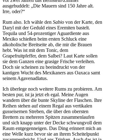
vor zwei Jahren das Bernstein-Zimmer
ausgebuddelt: „Die Mauern sind 150 Jahre alt.
Irre, oder?“
Rum also. Ich wähle den
Sabio
von der Karte, den
Daryl mit der Geduld eines Eremiten bastelt.
Tequila und 54-prozentiger Aguardiente aus
Mexiko schießen beim ersten Schluck eine
alkoholische Breitseite ab, die mir die Brauen
hebt. Was ist mit dem Tonic, dem
Grapefruitpfeffer, dem Salbei? Laut Karte sollen
sie dem Ganzen eine grasige Frische verleihen.
Doch sie scheinen zu beeindruckt von der
kantigen Wucht des Mexikaners aus Oaxaca samt
seinem Agavenadlatus.
Ich überlege noch weitere Rums zu probieren. Am
besten pur, ist ja jetzt eh egal. Meine Augen
wandern über die bunte Skyline der Flaschen. Ihre
Reihen stehen auf einem Regal aus vertikalen
gusseisernen Streben, die über den obersten
Brettern zu mehreren Spitzen zusammenlaufen
und sich knapp unter der Decke schwungvoll dem
Raum entgegenneigen. Das Ding erinnert mich an
eine Welle kurz bevor sie an ihrem Scheitelpunkt
zusammenbricht. Und ans Trinken. Auch das ist ja