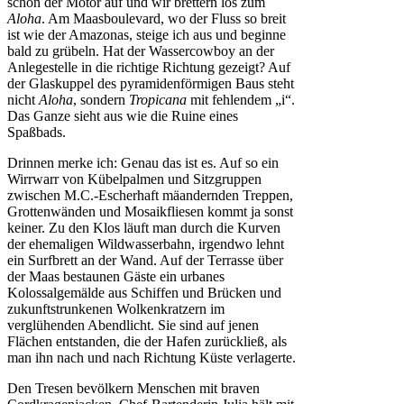
schon der Motor auf und wir brettern los zum
Aloha
. Am Maasboulevard, wo der Fluss so breit
ist wie der Amazonas, steige ich aus und beginne
bald zu grübeln. Hat der Wassercowboy an der
Anlegestelle in die richtige Richtung gezeigt? Auf
der Glaskuppel des pyramidenförmigen Baus steht
nicht
Aloha
, sondern
Tropicana
mit fehlendem „i“.
Das Ganze sieht aus wie die Ruine eines
Spaßbads.
Drinnen merke ich: Genau das ist es. Auf so ein
Wirrwarr von Kübelpalmen und Sitzgruppen
zwischen M.C.-Escherhaft mäandernden Treppen,
Grottenwänden und Mosaikfliesen kommt ja sonst
keiner. Zu den Klos läuft man durch die Kurven
der ehemaligen Wildwasserbahn, irgendwo lehnt
ein Surfbrett an der Wand. Auf der Terrasse über
der Maas bestaunen Gäste ein urbanes
Kolossalgemälde aus Schiffen und Brücken und
zukunftstrunkenen Wolkenkratzern im
verglühenden Abendlicht. Sie sind auf jenen
Flächen entstanden, die der Hafen zurückließ, als
man ihn nach und nach Richtung Küste verlagerte.
Den Tresen bevölkern Menschen mit braven