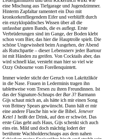
Ledergarnituren und dem Kickertisch wirkt wie
eine Mischung aus Tiefgarage und Jugendzimmer.
Hinterm Zapfaltar ramentert ein Duo mit
kronkorkenfliegendem Eifer und verblüfft durch
ein enzyklopädisches Wissen über all die
unfassbar guten Bands, die es auflegt. Erste
Verbrüderungen sind im Gange, der Boden klebt
schon vom Bier, das hier die Hauptrolle spielt. Die
schöne Ungewissheit beim Ausgehen, der Abend
als Rutschpartie – dieser Lebensnerv jeder Bartour
ist mit Händen zu greifen. Von Cocktails aber, das
wird schnell klar, versteht man hier so viel wie
Ozzy Osbourne vom Forellenquintett.
Immer wieder sticht der Geruch von Lakritzlikör
in die Nase. Frauen in Lederminis tragen ihn
tablettweise vom Tresen zu ihren Freundinnen. Ist
das der Signature-Schnaps der
Bar 3
? Barmann
Gijs schaut mich an, als hätte ich mir einen Song
von Britney Spears gewünscht. Dann hält er mir
eine andere Flasche hin wie die Bibel.
Jenever
Ketel 1
heißt der Drink, auf den er schwört. Das
erste Glas geht aufs Haus, Gijs schenkt sich auch
eins ein. Mild und doch mächtig lodert der
berühmte Wachholderschnaps aus dem nahen