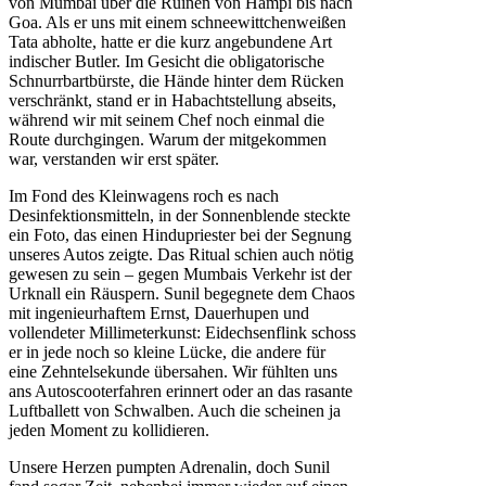
von Mumbai über die Ruinen von Hampi bis nach
Goa. Als er uns mit einem schneewittchenweißen
Tata abholte, hatte er die kurz angebundene Art
indischer Butler. Im Gesicht die obligatorische
Schnurrbartbürste, die Hände hinter dem Rücken
verschränkt, stand er in Habachtstellung abseits,
während wir mit seinem Chef noch einmal die
Route durchgingen. Warum der mitgekommen
war, verstanden wir erst später.
Im Fond des Kleinwagens roch es nach
Desinfektionsmitteln, in der Sonnenblende steckte
ein Foto, das einen Hindupriester bei der Segnung
unseres Autos zeigte. Das Ritual schien auch nötig
gewesen zu sein – gegen Mumbais Verkehr ist der
Urknall ein Räuspern. Sunil begegnete dem Chaos
mit ingenieurhaftem Ernst, Dauerhupen und
vollendeter Millimeterkunst: Eidechsenflink schoss
er in jede noch so kleine Lücke, die andere für
eine Zehntelsekunde übersahen. Wir fühlten uns
ans Autoscooterfahren erinnert oder an das rasante
Luftballett von Schwalben. Auch die scheinen ja
jeden Moment zu kollidieren.
Unsere Herzen pumpten Adrenalin, doch Sunil