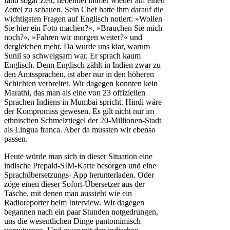
fand sogar Zeit, nebenbei immer wieder auf einen
Zettel zu schauen. Sein Chef hatte ihm darauf die
wichtigsten Fragen auf Englisch notiert: »Wollen
Sie hier ein Foto machen?«, »Brauchen Sie mich
noch?«, »Fahren wir morgen weiter?« und
dergleichen mehr. Da wurde uns klar, warum
Sunil so schweigsam war. Er sprach kaum
Englisch. Denn Englisch zählt in Indien zwar zu
den Amtssprachen, ist aber nur in den höheren
Schichten verbreitet. Wir dagegen konnten kein
Marathi, das man als eine von 23 offiziellen
Sprachen Indiens in Mumbai spricht. Hindi wäre
der Kompromiss gewesen. Es gilt nicht nur im
ethnischen Schmelztiegel der 20-Millionen-Stadt
als Lingua franca. Aber da mussten wir ebenso
passen.
Heute würde man sich in dieser Situation eine
indische Prepaid-SIM-Karte besorgen und eine
Sprachübersetzungs- App herunterladen. Oder
zöge einen dieser Sofort-Übersetzer aus der
Tasche, mit denen man aussieht wie ein
Radioreporter beim Interview. Wir dagegen
begannen nach ein paar Stunden notgedrungen,
uns die wesentlichen Dinge pantomimisch