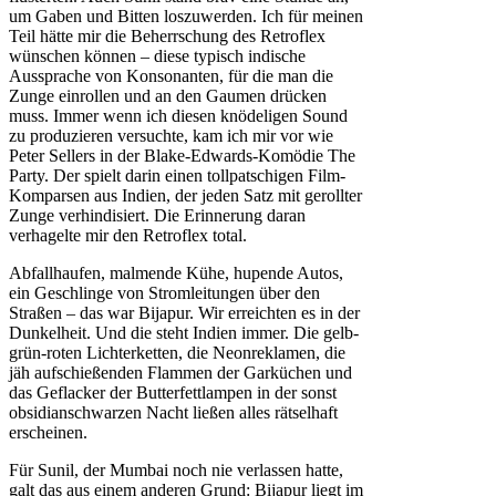
um Gaben und Bitten loszuwerden. Ich für meinen
Teil hätte mir die Beherrschung des Retroflex
wünschen können – diese typisch indische
Aussprache von Konsonanten, für die man die
Zunge einrollen und an den Gaumen drücken
muss. Immer wenn ich diesen knödeligen Sound
zu produzieren versuchte, kam ich mir vor wie
Peter Sellers in der Blake-Edwards-Komödie The
Party. Der spielt darin einen tollpatschigen Film-
Komparsen aus Indien, der jeden Satz mit gerollter
Zunge verhindisiert. Die Erinnerung daran
verhagelte mir den Retroflex total.
Abfallhaufen, malmende Kühe, hupende Autos,
ein Geschlinge von Stromleitungen über den
Straßen – das war Bijapur. Wir erreichten es in der
Dunkelheit. Und die steht Indien immer. Die gelb-
grün-roten Lichterketten, die Neonreklamen, die
jäh aufschießenden Flammen der Garküchen und
das Geflacker der Butterfettlampen in der sonst
obsidianschwarzen Nacht ließen alles rätselhaft
erscheinen.
Für Sunil, der Mumbai noch nie verlassen hatte,
galt das aus einem anderen Grund: Bijapur liegt im