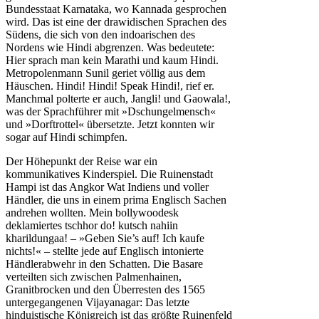
Bundesstaat Karnataka, wo Kannada gesprochen
wird. Das ist eine der drawidischen Sprachen des
Südens, die sich von den indoarischen des
Nordens wie Hindi abgrenzen. Was bedeutete:
Hier sprach man kein Marathi und kaum Hindi.
Metropolenmann Sunil geriet völlig aus dem
Häuschen. Hindi! Hindi! Speak Hindi!, rief er.
Manchmal polterte er auch, Jangli! und Gaowala!,
was der Sprachführer mit »Dschungelmensch«
und »Dorftrottel« übersetzte. Jetzt konnten wir
sogar auf Hindi schimpfen.
Der Höhepunkt der Reise war ein
kommunikatives Kinderspiel. Die Ruinenstadt
Hampi ist das Angkor Wat Indiens und voller
Händler, die uns in einem prima Englisch Sachen
andrehen wollten. Mein bollywoodesk
deklamiertes tschhor do! kutsch nahiin
kharildungaa! – »Geben Sie’s auf! Ich kaufe
nichts!« – stellte jede auf Englisch intonierte
Händlerabwehr in den Schatten. Die Basare
verteilten sich zwischen Palmenhainen,
Granitbrocken und den Überresten des 1565
untergegangenen Vijayanagar: Das letzte
hinduistische Königreich ist das größte Ruinenfeld