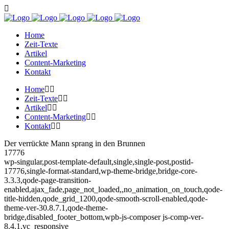
Home
Zeit-Texte
Artikel
Content-Marketing
Kontakt
Home
Zeit-Texte
Artikel
Content-Marketing
Kontakt
Der verrückte Mann sprang in den Brunnen
17776
wp-singular,post-template-default,single,single-post,postid-
17776,single-format-standard,wp-theme-bridge,bridge-core-
3.3.3,qode-page-transition-
enabled,ajax_fade,page_not_loaded,,no_animation_on_touch,qode-
title-hidden,qode_grid_1200,qode-smooth-scroll-enabled,qode-
theme-ver-30.8.7.1,qode-theme-
bridge,disabled_footer_bottom,wpb-js-composer js-comp-ver-
8.4.1,vc_responsive