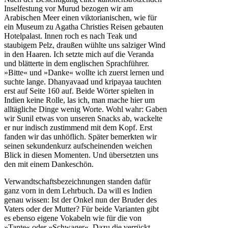
Inselfestung vor Murud bezogen wir am
Arabischen Meer einen viktorianischen, wie für
ein Museum zu Agatha Christies Reisen gebauten
Hotelpalast. Innen roch es nach Teak und
staubigem Pelz, draußen wühlte uns salziger Wind
in den Haaren. Ich setzte mich auf die Veranda
und blätterte in dem englischen Sprachführer.
»Bitte« und »Danke« wollte ich zuerst lernen und
suchte lange. Dhanyavaad und kripayaa tauchten
erst auf Seite 160 auf. Beide Wörter spielten in
Indien keine Rolle, las ich, man mache hier um
alltägliche Dinge wenig Worte. Wohl wahr: Gaben
wir Sunil etwas von unseren Snacks ab, wackelte
er nur indisch zustimmend mit dem Kopf. Erst
fanden wir das unhöflich. Später bemerkten wir
seinen sekundenkurz aufscheinenden weichen
Blick in diesen Momenten. Und übersetzten uns
den mit einem Dankeschön.
Verwandtschaftsbezeichnungen standen dafür
ganz vorn in dem Lehrbuch. Da will es Indien
genau wissen: Ist der Onkel nun der Bruder des
Vaters oder der Mutter? Für beide Varianten gibt
es ebenso eigene Vokabeln wie für die von
»Tante« oder »Schwager«. Dazu die verrückt