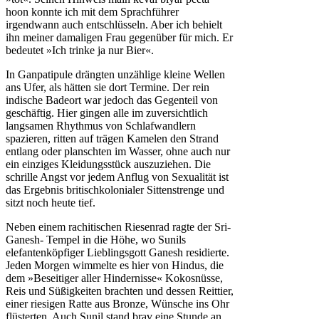
hoon konnte ich mit dem Sprachführer
irgendwann auch entschlüsseln. Aber ich behielt
ihn meiner damaligen Frau gegenüber für mich. Er
bedeutet »Ich trinke ja nur Bier«.
In Ganpatipule drängten unzählige kleine Wellen
ans Ufer, als hätten sie dort Termine. Der rein
indische Badeort war jedoch das Gegenteil von
geschäftig. Hier gingen alle im zuversichtlich
langsamen Rhythmus von Schlafwandlern
spazieren, ritten auf trägen Kamelen den Strand
entlang oder planschten im Wasser, ohne auch nur
ein einziges Kleidungsstück auszuziehen. Die
schrille Angst vor jedem Anflug von Sexualität ist
das Ergebnis britischkolonialer Sittenstrenge und
sitzt noch heute tief.
Neben einem rachitischen Riesenrad ragte der Sri-
Ganesh- Tempel in die Höhe, wo Sunils
elefantenköpfiger Lieblingsgott Ganesh residierte.
Jeden Morgen wimmelte es hier von Hindus, die
dem »Beseitiger aller Hindernisse« Kokosnüsse,
Reis und Süßigkeiten brachten und dessen Reittier,
einer riesigen Ratte aus Bronze, Wünsche ins Ohr
flüsterten. Auch Sunil stand brav eine Stunde an,