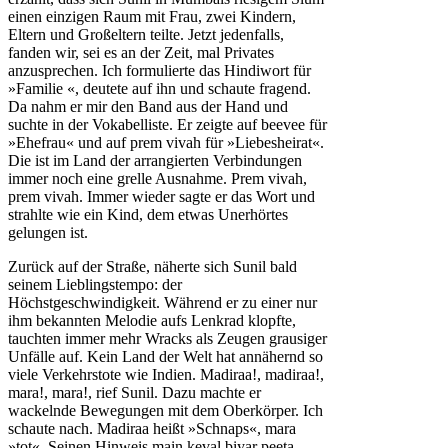
einen einzigen Raum mit Frau, zwei Kindern,
Eltern und Großeltern teilte. Jetzt jedenfalls,
fanden wir, sei es an der Zeit, mal Privates
anzusprechen. Ich formulierte das Hindiwort für
»Familie «, deutete auf ihn und schaute fragend.
Da nahm er mir den Band aus der Hand und
suchte in der Vokabelliste. Er zeigte auf beevee für
»Ehefrau« und auf prem vivah für »Liebesheirat«.
Die ist im Land der arrangierten Verbindungen
immer noch eine grelle Ausnahme. Prem vivah,
prem vivah. Immer wieder sagte er das Wort und
strahlte wie ein Kind, dem etwas Unerhörtes
gelungen ist.
Zurück auf der Straße, näherte sich Sunil bald
seinem Lieblingstempo: der
Höchstgeschwindigkeit. Während er zu einer nur
ihm bekannten Melodie aufs Lenkrad klopfte,
tauchten immer mehr Wracks als Zeugen grausiger
Unfälle auf. Kein Land der Welt hat annähernd so
viele Verkehrstote wie Indien. Madiraa!, madiraa!,
mara!, mara!, rief Sunil. Dazu machte er
wackelnde Bewegungen mit dem Oberkörper. Ich
schaute nach. Madiraa heißt »Schnaps«, mara
»tot«. Seinen Hinweis main keval biyar peeta