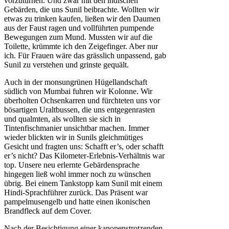
vorzuturnen. Und zwar mit den indischen
Gebärden, die uns Sunil beibrachte. Wollten wir
etwas zu trinken kaufen, ließen wir den Daumen
aus der Faust ragen und vollführten pumpende
Bewegungen zum Mund. Mussten wir auf die
Toilette, krümmte ich den Zeigefinger. Aber nur
ich. Für Frauen wäre das grässlich unpassend, gab
Sunil zu verstehen und grinste gequält.
Auch in der monsungrünen Hügellandschaft
südlich von Mumbai fuhren wir Kolonne. Wir
überholten Ochsenkarren und fürchteten uns vor
bösartigen Uraltbussen, die uns entgegenrasten
und qualmten, als wollten sie sich in
Tintenfischmanier unsichtbar machen. Immer
wieder blickten wir in Sunils gleichmütiges
Gesicht und fragten uns: Schafft er’s, oder schafft
er’s nicht? Das Kilometer-Erlebnis-Verhältnis war
top. Unsere neu erlernte Gebärdensprache
hingegen ließ wohl immer noch zu wünschen
übrig. Bei einem Tankstopp kam Sunil mit einem
Hindi-Sprachführer zurück. Das Präsent war
pampelmusengelb und hatte einen ikonischen
Brandfleck auf dem Cover.
Nach der Besichtigung einer kanonenstrotzenden