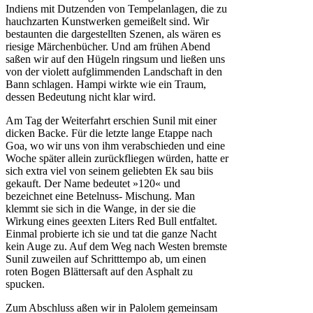
Indiens mit Dutzenden von Tempelanlagen, die zu
hauchzarten Kunstwerken gemeißelt sind. Wir
bestaunten die dargestellten Szenen, als wären es
riesige Märchenbücher. Und am frühen Abend
saßen wir auf den Hügeln ringsum und ließen uns
von der violett aufglimmenden Landschaft in den
Bann schlagen. Hampi wirkte wie ein Traum,
dessen Bedeutung nicht klar wird.
Am Tag der Weiterfahrt erschien Sunil mit einer
dicken Backe. Für die letzte lange Etappe nach
Goa, wo wir uns von ihm verabschieden und eine
Woche später allein zurückfliegen würden, hatte er
sich extra viel von seinem geliebten Ek sau biis
gekauft. Der Name bedeutet »120« und
bezeichnet eine Betelnuss- Mischung. Man
klemmt sie sich in die Wange, in der sie die
Wirkung eines geexten Liters Red Bull entfaltet.
Einmal probierte ich sie und tat die ganze Nacht
kein Auge zu. Auf dem Weg nach Westen bremste
Sunil zuweilen auf Schritttempo ab, um einen
roten Bogen Blättersaft auf den Asphalt zu
spucken.
Zum Abschluss aßen wir in Palolem gemeinsam