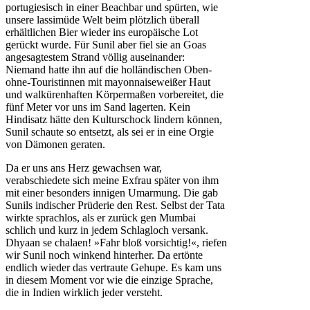
portugiesisch in einer Beachbar und spürten, wie
unsere lassimüde Welt beim plötzlich überall
erhältlichen Bier wieder ins europäische Lot
gerückt wurde. Für Sunil aber fiel sie an Goas
angesagtestem Strand völlig auseinander:
Niemand hatte ihn auf die holländischen Oben-
ohne-Touristinnen mit mayonnaiseweißer Haut
und walkürenhaften Körpermaßen vorbereitet, die
fünf Meter vor uns im Sand lagerten. Kein
Hindisatz hätte den Kulturschock lindern können,
Sunil schaute so entsetzt, als sei er in eine Orgie
von Dämonen geraten.
Da er uns ans Herz gewachsen war,
verabschiedete sich meine Exfrau später von ihm
mit einer besonders innigen Umarmung. Die gab
Sunils indischer Prüderie den Rest. Selbst der Tata
wirkte sprachlos, als er zurück gen Mumbai
schlich und kurz in jedem Schlagloch versank.
Dhyaan se chalaen! »Fahr bloß vorsichtig!«, riefen
wir Sunil noch winkend hinterher. Da ertönte
endlich wieder das vertraute Gehupe. Es kam uns
in diesem Moment vor wie die einzige Sprache,
die in Indien wirklich jeder versteht.