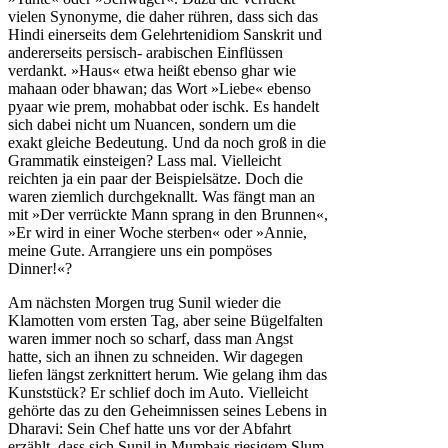
vielen Synonyme, die daher rühren, dass sich das
Hindi einerseits dem Gelehrtenidiom Sanskrit und
andererseits persisch- arabischen Einflüssen
verdankt. »Haus« etwa heißt ebenso ghar wie
mahaan oder bhawan; das Wort »Liebe« ebenso
pyaar wie prem, mohabbat oder ischk. Es handelt
sich dabei nicht um Nuancen, sondern um die
exakt gleiche Bedeutung. Und da noch groß in die
Grammatik einsteigen? Lass mal. Vielleicht
reichten ja ein paar der Beispielsätze. Doch die
waren ziemlich durchgeknallt. Was fängt man an
mit »Der verrückte Mann sprang in den Brunnen«,
»Er wird in einer Woche sterben« oder »Annie,
meine Gute. Arrangiere uns ein pompöses
Dinner!«?
Am nächsten Morgen trug Sunil wieder die
Klamotten vom ersten Tag, aber seine Bügelfalten
waren immer noch so scharf, dass man Angst
hatte, sich an ihnen zu schneiden. Wir dagegen
liefen längst zerknittert herum. Wie gelang ihm das
Kunststück? Er schlief doch im Auto. Vielleicht
gehörte das zu den Geheimnissen seines Lebens in
Dharavi: Sein Chef hatte uns vor der Abfahrt
erzählt, dass sich Sunil in Mumbais riesigem Slum