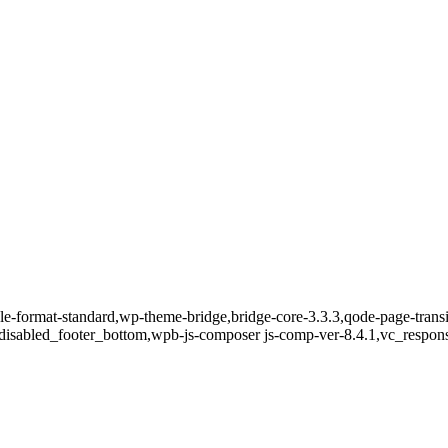
ngle-format-standard,wp-theme-bridge,bridge-core-3.3.3,qode-page-trans
disabled_footer_bottom,wpb-js-composer js-comp-ver-8.4.1,vc_respon