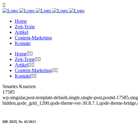
Home
Zeit-Texte
Artikel
Content-Marketing
Kontakt
Home
Zeit-Texte
Artikel
Content-Marketing
Kontakt
Smartes Knarzen
17585
wp-singular,post-template-default,single,single-post,postid-17585,si
hidden,qode_grid_1200,qode-theme-ver-30.8.7.1,qode-theme-bridge,
DIE ZEIT, Nr. 45/2021