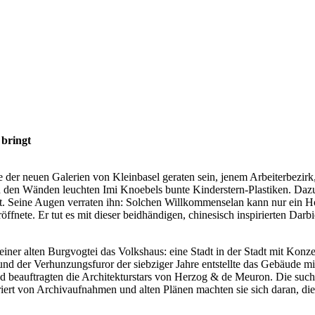
 bringt
ne der neuen Galerien von Kleinbasel geraten sein, jenem Arbeiterbezi
n den Wänden leuchten Imi Knoebels bunte Kinderstern-Plastiken. Daz
t. Seine Augen verraten ihn: Solchen Willkommenselan kann nur ein Hot
ffnete. Er tut es mit dieser beidhändigen, chinesisch inspirierten Da
e einer alten Burgvogtei das Volkshaus: eine Stadt in der Stadt mit Kon
 und der Verhunzungsfuror der siebziger Jahre entstellte das Gebäude m
d beauftragten die Architekturstars von Herzog & de Meuron. Die such
piriert von Archivaufnahmen und alten Plänen machten sie sich daran, 