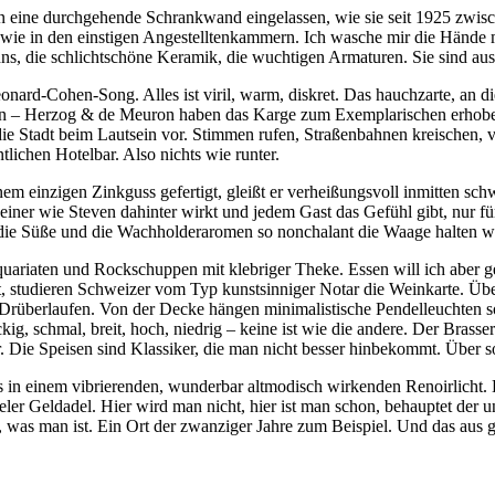
t in eine durchgehende Schrankwand eingelassen, wie sie seit 1925 zw
wie in den einstigen Angestelltenkammern. Ich wasche mir die Hände mit 
s, die schlichtschöne Keramik, die wuchtigen Armaturen. Sie sind aus
ard-Cohen-Song. Alles ist viril, warm, diskret. Das hauchzarte, an di
ern – Herzog & de Meuron haben das Karge zum Exemplarischen erhoben.
e Stadt beim Lautsein vor. Stimmen rufen, Straßenbahnen kreischen, v
lichen Hotelbar. Also nichts wie runter.
nem einzigen Zinkguss gefertigt, gleißt er verheißungsvoll inmitten schw
iner wie Steven dahinter wirkt und jedem Gast das Gefühl gibt, nur für 
en, die Süße und die Wachholderaromen so nonchalant die Waage halten w
quariaten und Rockschuppen mit klebriger Theke. Essen will ich aber g
 studieren Schweizer vom Typ kunstsinniger Notar die Weinkarte. Übera
eim Drüberlaufen. Von der Decke hängen minimalistische Pendelleuchten
g, schmal, breit, hoch, niedrig – keine ist wie die andere. Der Brasse
er. Die Speisen sind Klassiker, die man nicht besser hinbekommt. Über
in einem vibrierenden, wunderbar altmodisch wirkenden Renoirlicht. Di
ler Geldadel. Hier wird man nicht, hier ist man schon, behauptet der un
 was man ist. Ein Ort der zwanziger Jahre zum Beispiel. Und das aus g