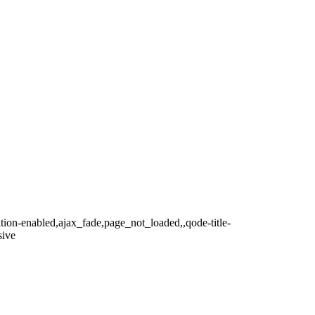
ition-enabled,ajax_fade,page_not_loaded,,qode-title-
sive