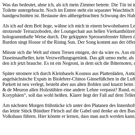
Was das bedeutet, ahne ich, als ich mein Zimmer betrete. Die Tür is
Toilette untergebracht. Noch im Entree steht ein separater Waschtisch 
handgeschnitten ist. Bestaune den althergebrachten Schwung des Hahn
Als ich auf dem Bett liege, wähne ich mich in einem bewohnbaren Leon
strotzende Terrazzoboden, der Loungechair aus hellen Vierkanthölz
hologrammhafte Weise durch. Die gekippten Sprossenfenster führen di
Burdon singt House of the Rising Sun. Der Song kommt aus der öffent
Müsste sich die Welt auf einen Tresen einigen, der da wäre es. Aus ei
Daseinsaufheller, kein Verzweiflungsgetränk. Das gilt umso mehr, als e
den ich jetzt brauche. Es ist ein Negroni, in dem sich die Bitternot
Später stromere ich durch Kleinbasels Kosmos aus Plattenläden, Anti
angelsächsische Expats in Biolehrer-Chinos Gänsefüßchen in die Luft,
Parkett ist neu verlegt, besteht aber aus alten Bohlen und knarzt b
& de Meuron allen Holzstühlen eine andere Lehne verpasst? Rund, ecki
Koryphäen“, soll das wohl heißen. Klarer liegt der Fall auf dem Tell
Am nächsten Morgen frühstücke ich unter den Platanen des Innenhofs 
das letzte Stück Bündner Fleisch auf die Gabel und denke an den Base
Volkshaus führen. Hier könnte er lernen, dass man auch werden kann,