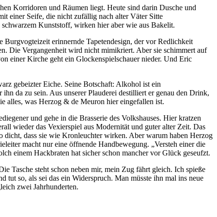
ischen Korridoren und Räumen liegt. Heute sind darin Dusche und
einer Seife, die nicht zufällig nach alter Väter Sitte
 schwarzem Kunststoff, wirken hier aber wie aus Bakelit.
e Burgvogteizeit erinnernde Tapetendesign, der vor Redlichkeit
 Die Vergangenheit wird nicht mimikriert. Aber sie schimmert auf
on einer Kirche geht ein Glockenspielschauer nieder. Und Eric
arz gebeizter Eiche. Seine Botschaft: Alkohol ist ein
ihn da zu sein. Aus unserer Plauderei destilliert er genau den Drink,
ie alles, was Herzog & de Meuron hier eingefallen ist.
ediegener und gehe in die Brasserie des Volkshauses. Hier kratzen
ll wieder das Vexierspiel aus Modernität und guter alter Zeit. Das
 so dicht, dass sie wie Kronleuchter wirken. Aber warum haben Herzog
rieleiter macht nur eine öffnende Handbewegung. „Versteh einer die
 solch einem Hackbraten hat sicher schon mancher vor Glück geseufzt.
e Tasche steht schon neben mir, mein Zug fährt gleich. Ich spieße
d tut so, als sei das ein Widerspruch. Man müsste ihn mal ins neue
leich zwei Jahrhunderten.