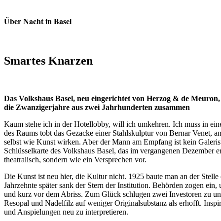
Über Nacht in Basel
Smartes Knarzen
Das Volkshaus Basel, neu eingerichtet von Herzog & de Meuron,
die Zwanzigerjahre aus zwei Jahrhunderten zusammen
Kaum stehe ich in der Hotellobby, will ich umkehren. Ich muss in ei
des Raums tobt das Gezacke einer Stahlskulptur von Bernar Venet, a
selbst wie Kunst wirken. Aber der Mann am Empfang ist kein Galeris
Schlüsselkarte des Volkshaus Basel, das im vergangenen Dezember erö
theatralisch, sondern wie ein Versprechen vor.
Die Kunst ist neu hier, die Kultur nicht. 1925 baute man an der Stell
Jahrzehnte später sank der Stern der Institution. Behörden zogen ein,
und kurz vor dem Abriss. Zum Glück schlugen zwei Investoren zu un
Resopal und Nadelfilz auf weniger Originalsubstanz als erhofft. Ins
und Anspielungen neu zu interpretieren.