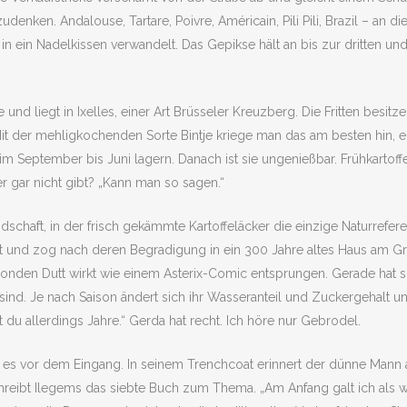
nken. Andalouse, Tartare, Poivre, Américain, Pili Pili, Brazil – an d
n Nadelkissen verwandelt. Das Gepikse hält an bis zur dritten und let
nd liegt in Ixelles, einer Art Brüsseler Kreuzberg. Die Fritten besit
Mit der mehligkochenden Sorte Bintje kriege man das am besten hin, 
m September bis Juni lagern. Danach ist sie ungenießbar. Frühkartoffel
 gar nicht gibt? „Kann man so sagen.“
schaft, in der frisch gekämmte Kartoffeläcker die einzige Naturrefere
und zog nach deren Begradigung in ein 300 Jahre altes Haus am Groe
nden Dutt wirkt wie einem Asterix-Comic entsprungen. Gerade hat sie 
g sind. Je nach Saison ändert sich ihr Wasseranteil und Zuckergehalt un
u allerdings Jahre.“ Gerda hat recht. Ich höre nur Gebrodel.
t es vor dem Eingang. In seinem Trenchcoat erinnert der dünne Mann
schreibt Ilegems das siebte Buch zum Thema. „Am Anfang galt ich als w