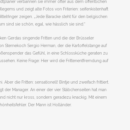
adtplaner verbannen sie immer öfter aus dem öffentlichen
egems und zeigt alte Fotos von Friterien: seifenkistenhaft
telfinger zeigen. „Jede Baracke steht für den belgischen
sind sie schön, egal, wie hässlich sie sind.“
en Gerdas singende Fritten und die der Brüsseler
on Sternekoch Sergio Herman, der die Kartoffelstange auf
oßenspender das Gefühl, in eine Schlossküche geraten zu
ssehen. Keine Frage: Hier wird die Frittenentfremdung auf
r die Fritten: sensationell! Bintje und zweifach frittiert.
gt der Manager. An einer der vier Stäbchenseiten hat man
nd nicht nur kross, sondern geradezu knackig. Mit einem
önheitsfehler. Der Mann ist Holländer.