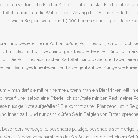
, sollen wallonische Fischer Kartoffelstäbchen statt Fische frittiert 
rtoffeln erreichten die Wallonie erst Anfang des 18. Jahrhunderts. Die
rehrt wie in Belgien, wo es rund 5.000 Pommesbuden gibt. Jede zweit
 dran und bestelle meine Portion
nature,
Pommes pur, ich will noch kei
eicht mir das Füllhorn beidhändig, als beschenke er ein Kind. Ich mer
tun. Die Pommes aus frischen Kartoffeln sind dicker und haben eine s
en ein flaumiges Innenleben frei. Es zergeht auf der Zunge wie Püre
um – man darf sie mit reinnehmen, wenn man ein Bier trinken will. In e
tte früher selbst eine Friterie. Ich schüttele mir den Rest meiner
diese nussige Note aufgefallen? Die kommt daher. Pflanzenöl ist in Bel
und innen zart. Und nur dann dürfen Sie in Belgien von Fritten spreche
t besonders verwegene, besonders putzige, besonders schmierige. Und e
 Verkaufstheke verschämt von der Straße ab und gleicht einem Schüler