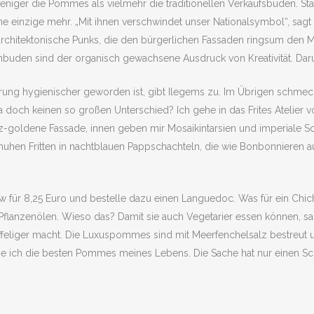
weniger die Pommes als vielmehr die traditionellen Verkaufsbuden. St
 einzige mehr. „Mit ihnen verschwindet unser Nationalsymbol“, sagt Il
hitektonische Punks, die den bürgerlichen Fassaden ringsum den Mit
buden sind der organisch gewachsene Ausdruck von Kreativität. Darum 
ng hygienischer geworden ist, gibt Ilegems zu. Im Übrigen schmeck
 doch keinen so großen Unterschied? Ich gehe in das Frites Atelier v
rz-goldene Fassade, innen geben mir Mosaikintarsien und imperiale S
huhen Fritten in nachtblauen Pappschachteln, die wie Bonbonnieren au
 8,25 Euro und bestelle dazu einen Languedoc. Was für ein Chichi. Abe
 Pflanzenölen. Wieso das? Damit sie auch Vegetarier essen können, sa
eliger macht. Die Luxuspommes sind mit Meerfenchelsalz bestreut u
sse ich die besten Pommes meines Lebens. Die Sache hat nur einen Sch