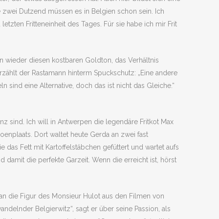
ie zwei Dutzend müssen es in Belgien schon sein. Ich
zten Fritteneinheit des Tages. Für sie habe ich mir Frit
zen wieder diesen kostbaren Goldton, das Verhältnis
erzählt der Rastamann hinterm Spuckschutz: „Eine andere
n sind eine Alternative, doch das ist nicht das Gleiche.“
nz sind. Ich will in Antwerpen die legendäre Fritkot Max
nplaats. Dort waltet heute Gerda an zwei fast
das Fett mit Kartoffelstäbchen gefüttert und wartet aufs
d damit die perfekte Garzeit. Wenn die erreicht ist, hörst
 an die Figur des Monsieur Hulot aus den Filmen von
andelnder Belgierwitz“, sagt er über seine Passion, als