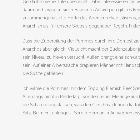
Gerda ihm seine Tüte überreicht. Dabei interessieren ihn 
Raum und zwingen sie in Häuser. In Antwerpen gibt es keine
zusammengebastelte Horte des Abenteurerkapitalismus, arc
Anarchismus, für unsere Skepsis gegenüber Regeln. Fritten
Dass die Zubereitung der Pommes durch ihre Domestizieru
Anarchos aber gleich. Vielleicht macht der Budenzauber ja
sein Niveau zu hieven versucht. Außen prangt eine schwa
sein. Auf einer Arbeitsfläche drapieren Männer mit Handsc
die Spitze getrieben.
Ich wähle die Pommes mit dem Topping Flamish Beef Stew für
Allerdings nicht in Rindertalg, sondern einer Melange aus
die Schale drangelassen, was den Geschmack noch kartoff
Satz: Beim Frittenfreigeist Sergio Herman in Antwerpen e