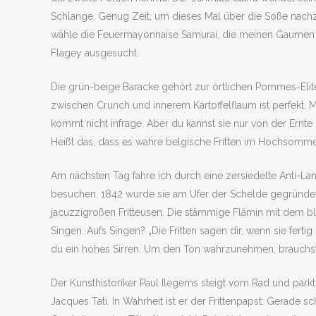
Schlange. Genug Zeit, um dieses Mal über die Soße nachzude
wähle die Feuermayonnaise Samurai, die meinen Gaumen in ei
Flagey ausgesucht.
Die grün-beige Baracke gehört zur örtlichen Pommes-Elite u
zwischen Crunch und innerem Kartoffelflaum ist perfekt. 
kommt nicht infrage. Aber du kannst sie nur von der Ernte i
Heißt das, dass es wahre belgische Fritten im Hochsommer
Am nächsten Tag fahre ich durch eine zersiedelte Anti-Land
besuchen. 1842 wurde sie am Ufer der Schelde gegründet 
jacuzzigroßen Fritteusen. Die stämmige Flämin mit dem blo
Singen. Aufs Singen? „Die Fritten sagen dir, wenn sie ferti
du ein hohes Sirren. Um den Ton wahrzunehmen, brauchst d
Der Kunsthistoriker Paul Ilegems steigt vom Rad und park
Jacques Tati. In Wahrheit ist er der Frittenpapst: Gerade 