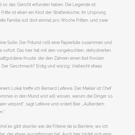
und so das Gericht erfunden haben. Die Legende ist
 Fritte ist eben ein Kind der Straßenküche, ihr Ursprung
e Familie isst dort einmal pro Woche Fritten, und zwar
ne Soße. Der Friturist rollt eine Papiertüte zusammen und
ke sofort: Das hier hat mit den vorgekochten, dehydrierten
attgoldene Kruste, die den Zähnen einen fast frivolen
e. Der Geschmack? Erdig und würzig. Vielleicht etwas
inem Lokal treffe ich Bernard Lefèvre. Der Makler ist Chef
 Pommes in den Mund und will wissen, warum die Dinger so
gien verpönt“, sagt Lefèvre und ordert Bier. „Außerdem
n.“
s gibt skurrile wie die Friterie de la Barrière, wo ich
, der etwas ausgefressen hat. Auch hier bildet sich eine