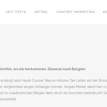
ZEIT-TEXTE
ARTIKEL
CONTENT-MARKETING
K
n dorthin, wo sie herkommen. Diesmal nach Belgien
ame klingt nach Haute Cuisine: Maison Antoine. Der Laden auf der Brüs
 vergleichbar langen Schlange rühmen. Angela Merkel stand hier schon
onst so unpatriotischen Belgier dann doch ein bisschen beeindruckt. 
sessenheit.