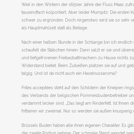
Weil in den Wintern der 1650er Jahre der Fluss Maas zufror
tausendfach kolportiert. Aber leider Mumpitz: Die ersten Ka
schwer zu ergründen. Doch nirgendwo wird sie so sehr ve
als Hauptmahlzeit statt als Beilage.
Nach einer halben Stunde in der Schlange bin ich endlich
schaufelt die Stäbchen hinein. Dann salzt er sie und überr
und tiefgefrorenen Freibadsattmachern zu Hause nichts zu 
Widerstand bietet. Beim Zubeißen platzen sie auf und geb
talgig. Und ist da nicht auch ein Haselnussaroma?
Frites acceptées steht auf den Schildern der Kneipen rings
des Verbands der belgischen Pommesbudenbetreiber und ha
verdammt lecker sind. „Das liegt am Rinderfett. Ist Ihnen 
frittieren wir zweimal. Nur so werden sie außen knusperig 
Brüssels Buden haben alle ihren eigenen Charakter. Es gib
die zweite Portion nehme. Der schmale Stand wendet seine