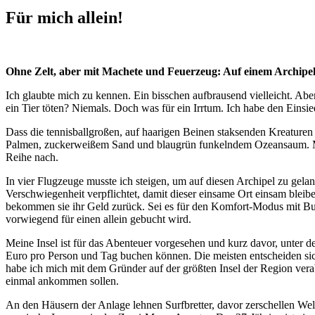
Für mich allein!
Ohne Zelt, aber mit Machete und Feuerzeug: Auf einem Archipel
Ich glaubte mich zu kennen. Ein bisschen aufbrausend vielleicht. Aber
ein Tier töten? Niemals. Doch was für ein Irrtum. Ich habe den Einsi
Dass die tennisballgroßen, auf haarigen Beinen staksenden Kreaturen 
Palmen, zuckerweißem Sand und blaugrün funkelndem Ozeansaum. Mutte
Reihe nach.
In vier Flugzeuge musste ich steigen, um auf diesen Archipel zu gela
Verschwiegenheit verpflichtet, damit dieser einsame Ort einsam bleibe
bekommen sie ihr Geld zurück. Sei es für den Komfort-Modus mit Bun
vorwiegend für einen allein gebucht wird.
Meine Insel ist für das Abenteuer vorgesehen und kurz davor, unte
Euro pro Person und Tag buchen können. Die meisten entscheiden sich 
habe ich mich mit dem Gründer auf der größten Insel der Region vera
einmal ankommen sollen.
An den Häusern der Anlage lehnen Surfbretter, davor zerschellen Wel