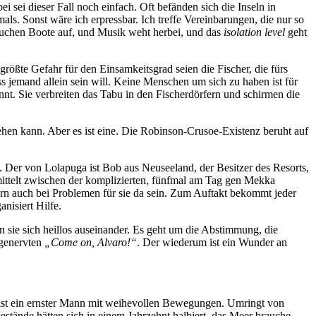
 sei dieser Fall noch einfach. Oft befänden sich die Inseln in
s. Sonst wäre ich erpressbar. Ich treffe Vereinbarungen, die nur so
 tauchen Boote auf, und Musik weht herbei, und das
isolation level
geht
 größte Gefahr für den Einsamkeitsgrad seien die Fischer, die fürs
s jemand allein sein will. Keine Menschen um sich zu haben ist für
ennt. Sie verbreiten das Tabu in den Fischerdörfern und schirmen die
sehen kann. Aber es ist eine. Die Robinson-Crusoe-Existenz beruht auf
n. Der von Lolapuga ist Bob aus Neuseeland, der Besitzer des Resorts,
mittelt zwischen der komplizierten, fünfmal am Tag gen Mekka
n auch bei Problemen für sie da sein. Zum Auftakt bekommt jeder
nisiert Hilfe.
sie sich heillos auseinander. Es geht um die Abstimmung, die
m genervten
„Come on, Alvaro!“
. Der wiederum ist ein Wunder an
n ist ein ernster Mann mit weihevollen Bewegungen. Umringt von
estände hätten sich in einem Jahrzehnt halbiert, das Meer brauche