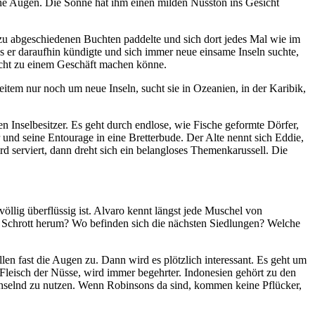
üne Augen. Die Sonne hat ihm einen milden Nusston ins Gesicht
it zu abgeschiedenen Buchten paddelte und sich dort jedes Mal wie im
ss er daraufhin kündigte und sich immer neue einsame Inseln suchte,
icht zu einem Geschäft machen könne.
item nur noch um neue Inseln, sucht sie in Ozeanien, in der Karibik,
Inselbesitzer. Es geht durch endlose, wie Fische geformte Dörfer,
und seine Entourage in eine Bretterbude. Der Alte nennt sich Eddie,
d serviert, dann dreht sich ein belangloses Themenkarussell. Die
llig überflüssig ist. Alvaro kennt längst jede Muschel von
iegt Schrott herum? Wo befinden sich die nächsten Siedlungen? Welche
n fast die Augen zu. Dann wird es plötzlich interessant. Es geht um
Fleisch der Nüsse, wird immer begehrter. Indonesien gehört zu den
wechselnd zu nutzen. Wenn Robinsons da sind, kommen keine Pflücker,