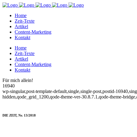
Home
Zeit-Texte
Artikel
Content-Marketing
Kontakt
Home
Zeit-Texte
Artikel
Content-Marketing
Kontakt
Für mich allein!
16940
wp-singular,post-template-default,single,single-post,postid-16940,si
hidden,qode_grid_1200,qode-theme-ver-30.8.7.1,qode-theme-bridge,
DIE ZEIT, Nr. 13/2018