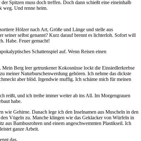
e der Spitzen muss doch treffen. Doch dann schießt eine eineinhalb
ack weg. Und renne heim.
 sortiere Hölzer nach Art, Größe und Länge und stelle aus
einer selbst genannt? Kurz darauf brennt es lichterloh. Sofort will
ch. Habe. Feuer gemacht!
apokalyptisches Schattenspiel auf. Wenn Reisen einen
n. Mein Berg leer getrunkener Kokosnüsse lockt die Einsiedlerkrebse
ss zu meiner Naturburschenwerdung gehören. Ich nehme das dickste
chmeckt aber blöd. Irgendwie muffig. Ich schäme mich für meinen
h reißt, und ich treibe immer weiter ab ins All. Im Morgengrauen
ebaut habe.
ehen wie Gehirne. Danach lege ich den Inselnamen aus Muscheln in den
i den Vögeln zu. Manche klingen wie das Geklacker von Würfeln in
itz aus Bambusrohren und einem angeschwemmten Plastikseil. Ich
eistet ganze Arbeit.
ennt das.