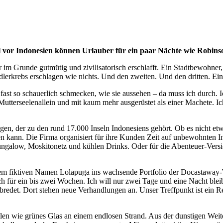
 vor Indonesien können Urlauber für ein paar Nächte wie Robinso
 im Grunde gutmütig und zivilisatorisch erschlafft. Ein Stadtbewohner, 
edlerkrebs erschlagen wie nichts. Und den zweiten. Und den dritten. E
fast so schauerlich schmecken, wie sie aussehen – da muss ich durch. I
rseelenallein und mit kaum mehr ausgerüstet als einer Machete. Ich b
ngen, der zu den rund 17.000 Inseln Indonesiens gehört. Ob es nicht e
n kann. Die Firma organisiert für ihre Kunden Zeit auf unbewohnten Ins
galow, Moskitonetz und kühlen Drinks. Oder für die Abenteuer-Versio
r dem fiktiven Namen Lolapuga ins wachsende Portfolio der Docastawa
für ein bis zwei Wochen. Ich will nur zwei Tage und eine Nacht bleiben
bredet. Dort stehen neue Verhandlungen an. Unser Treffpunkt ist ein R
len wie grünes Glas an einem endlosen Strand. Aus der dunstigen Weite