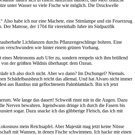
tze unter Wasser so viele Fische wie möglich. Die Druckwelle
“ Also habe ich nur eine Machete, eine Stirnlampe und ein Feuerzeug
. Der Matrose, der 1704 für viereinhalb Jahre im Südpazifik
zauberhafte Lichtlanzen durchs Pflanzengeschlinge bohren. Eine
schon verschwunden wie hinter einem grünen Vorhang.
kt eines Metronoms aufs Ufer zu, sondern rempeln sich ihm brüllend
ist von der größten Wildnis überhaupt: dem Ozean.
chlafe ich also doch nicht. Aber wo dann? Im Dschungel? Niemals.
nen Schädelbasisbruch reicht das allemal. Und hat Alvaro nicht immer
dest aus Bambus mit geflochtenem Palmblattdach. Bin ich jetzt
 herum. Wie lange das dauert! Schweiß rinnt mir in die Augen. Dazu
ß die Nerven bewahren. Irgendwann dringe ich durch die Fasern bis
ssiert sogar. Dazu snacke ich das glibberige Fleisch, das ich mit
 Kokosnuss mein Reichsapfel. Aber Majestät mag jetzt keine Nüsse
ndschaft mit Wannen, in denen Fische schwimmen. Ich hacke mir einen