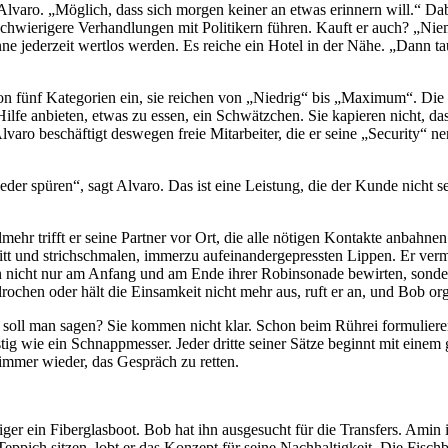
varo. „Möglich, dass sich morgen keiner an etwas erinnern will.“ Dabei
hwierigere Verhandlungen mit Politikern führen. Kauft er auch? „Niemal
könne jederzeit wertlos werden. Es reiche ein Hotel in der Nähe. „Dann
e von fünf Kategorien ein, sie reichen von „Niedrig“ bis „Maximum“. Die
fe anbieten, etwas zu essen, ein Schwätzchen. Sie kapieren nicht, das
lvaro beschäftigt deswegen freie Mitarbeiter, die er seine „Security“ n
eder spüren“, sagt Alvaro. Das ist eine Leistung, die der Kunde nicht 
hr trifft er seine Partner vor Ort, die alle nötigen Kontakte anbahne
itt und strichschmalen, immerzu aufeinandergepressten Lippen. Er ver
nicht nur am Anfang und am Ende ihrer Robinsonade bewirten, sonder
rochen oder hält die Einsamkeit nicht mehr aus, ruft er an, und Bob orga
oll man sagen? Sie kommen nicht klar. Schon beim Rührei formulieren 
ustig wie ein Schnappmesser. Jeder dritte seiner Sätze beginnt mit eine
immer wieder, das Gespräch zu retten.
ger ein Fiberglasboot. Bob hat ihn ausgesucht für die Transfers. Ami
eppich sitzen, lobt er das Konzept für seine Nachhaltigkeit. Die Fischb