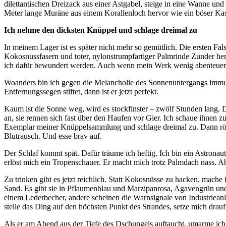
dilettantischen Dreizack aus einer Astgabel, steige in eine Wanne und
Meter lange Muräne aus einem Korallenloch hervor wie ein böser Kasp
Ich nehme den dicksten Knüppel und schlage dreimal zu
In meinem Lager ist es später nicht mehr so gemütlich. Die ersten Fal
Kokosnussfasern und toter, nylonstrumpfartiger Palmrinde Zunder her.
ich dafür bewundert werden. Auch wenn mein Werk wenig abenteuerli
Woanders bin ich gegen die Melancholie des Sonnenuntergangs immun.
Entfernungssegen stiftet, dann ist er jetzt perfekt.
Kaum ist die Sonne weg, wird es stockfinster – zwölf Stunden lang. D
an, sie rennen sich fast über den Haufen vor Gier. Ich schaue ihnen
Exemplar meiner Knüppelsammlung und schlage dreimal zu. Dann röste
Blutrausch. Und esse brav auf.
Der Schlaf kommt spät. Dafür träume ich heftig. Ich bin ein Astrona
erlöst mich ein Tropenschauer. Er macht mich trotz Palmdach nass. Ab
Zu trinken gibt es jetzt reichlich. Statt Kokosnüsse zu hacken, mac
Sand. Es gibt sie in Pflaumenblau und Marzipanrosa, Agavengrün un
einem Lederbecher, andere scheinen die Warnsignale von Industriea
stelle das Ding auf den höchsten Punkt des Strandes, setze mich drauf
Als er am Abend aus der Tiefe des Dschungels auftaucht, umarme ich i