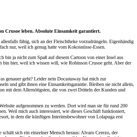
n Crusoe leben. Absolute Einsamkeit garantiert.
allenfalls fähig, sich an der Fleischtheke vorzudrängeln. Eigenhändig
infach nur, weil ich genug hatte vom Kokosnüsse-Essen.
ch bin ja nicht zum Spaß auf diesem Cartoon von einer Insel aus
in hier, weil ich wissen will, wie Robinson Crusoe geht. Aber der
twas genauer geht? Leider nein Docastaway hat mich zur
eln und gibt ihnen eine Einsamkeitsgarantie. Bleiben sie nicht allein,
n mit dem Allernötigsten, die von zwei Dritteln der Kunden und
y-Website aufgenommen zu werden. Dort wird man sie für rund 200
. Weil mich auch interessiert, wie dieses Geschäft funktioniert,
esort, in dem die künftigen Interimsbewohner von Lolapuga erst
 schält sich ein einzelner Mensch heraus: Alvaro Cerezo, der