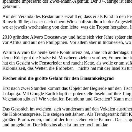
spanische Impresario der Zwei-Mann-Agentur. Der 37-Jährige ist ein
gebrannt.
Auf der Veranda des Restaurants erzählt er, dass er als Kind in den F
Rausch fühlte; dass er nach einem Wirtschaftsstudium in der Angestel
wo er jeweils wochenlang von dem lebte, was die Tropen hergaben. I
2010 gründete Alvaro Docastaway und holte sich vier Jahre später ein
vor Afrika und auf den Philippinen. Vor allem aber in Indonesien, wo
Warum Alvaro bis heute keine Konkurrenz hat, ahne ich anderntags: D
deren Rückgrat die Straße ist. Moscheen ziehen vorüber, Frauen brei
hat ein Gesicht wie Fensterleder und raucht Kette, als wolle er am s
Kolonialzeit, das Wetter, die Erdbeben – nichts hat mit der Insel zu
Fischer sind die größte Gefahr für den Einsamkeitsgrad
Erst nach zwei Stunden kommt das Objekt der Begierde auf den Tisch –
Lolapuga. Mit Google Earth klopft er potenzielle Inseln auf ihre Taug
Vegetation gibt es? Wie verlaufen Brandung und Gezeiten? Kann m
Das Gespräch im weichen, sich wundersam auf den Vokalen ausruhenden
die Kokosnusspreise. Die steigen seit Jahren. Als Trendgetränk füll
größten Produzenten, und auf der Insel stehen viele Palmen. Das ist 
und umgekehrt. Der Mietzins aber ist immer noch unklar.