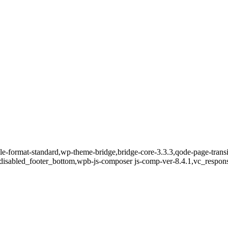
ngle-format-standard,wp-theme-bridge,bridge-core-3.3.3,qode-page-trans
disabled_footer_bottom,wpb-js-composer js-comp-ver-8.4.1,vc_respon