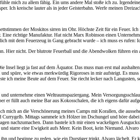
 fühle mich zu allem fähig. Ein ums andere Mal stoße ich zu. Irgendein
er. Ich kreische lauter als in jeder Geisterbahn. Werfe meinen Dreiz
settstimmen der Moskitos sirren im Ohr. Höchste Zeit für ein Feuer. Ich
 Eine richtige Manufaktur. Hat nicht Marx Robinson einen Unternehmer s
ch mit dem Feuerzeug in Gang gebracht wurde – ich muss es rufen: I
 Hier nicht. Der blutrote Feuerball und die Abendwolken führen ein 
ie Insel liegt ja fast auf dem Äquator. Das muss man erst mal aushalte
 zu und spüre, wie etwas merkwürdig Rigoroses in mir aufsteigt. Es mu
 ich meine Beute auf dem Feuer. Sie riecht lecker nach Langusten, s
ut und unternehme einen Weltraumspaziergang. Mein Versorgungsschlauc
er er füllt auch meine Bar aus Kokosschalen, die ich eigens dafür aufg
he ich mich an die Verschönerung meines Camps mit Korallen, die auss
d Currygelb. Mittags sammele ich Hölzer im Dschungel und höre dabe
nlagen nachzumachen. Dann bastele ich mir einen wackeligen Ausgucks
 und starre eine Ewigkeit aufs Meer. Kein Boot, kein Niemand. Alvaro l
hn und beginne zu reden, wie ein Durstiger trinkt. Alvaro lächelt. Er k