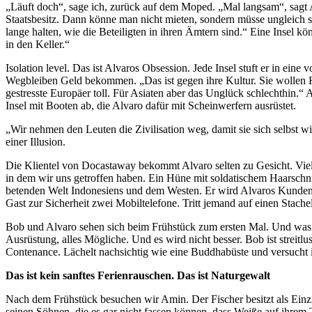
„Läuft doch“, sage ich, zurück auf dem Moped. „Mal langsam“, sagt Al
Staatsbesitz. Dann könne man nicht mieten, sondern müsse ungleich sc
lange halten, wie die Beteiligten in ihren Ämtern sind.“ Eine Insel 
in den Keller.“
Isolation level. Das ist Alvaros Obsession. Jede Insel stuft er in ein
Wegbleiben Geld bekommen. „Das ist gegen ihre Kultur. Sie wollen Hil
gestresste Europäer toll. Für Asiaten aber das Unglück schlechthin.“ A
Insel mit Booten ab, die Alvaro dafür mit Scheinwerfern ausrüstet.
„Wir nehmen den Leuten die Zivilisation weg, damit sie sich selbst wi
einer Illusion.
Die Klientel von Docastaway bekommt Alvaro selten zu Gesicht. Vielme
in dem wir uns getroffen haben. Ein Hüne mit soldatischem Haarschn
betenden Welt Indonesiens und dem Westen. Er wird Alvaros Kunden 
Gast zur Sicherheit zwei Mobiltelefone. Tritt jemand auf einen Stachel
Bob und Alvaro sehen sich beim Frühstück zum ersten Mal. Und was s
Ausrüstung, alles Mögliche. Und es wird nicht besser. Bob ist streitl
Contenance. Lächelt nachsichtig wie eine Buddhabüste und versucht 
Das ist kein sanftes Ferienrauschen. Das ist Naturgewalt
Nach dem Frühstück besuchen wir Amin. Der Fischer besitzt als Einzi
seinen Söhnen, die es gar nicht fassen können, dass Weiße auf ihrem T