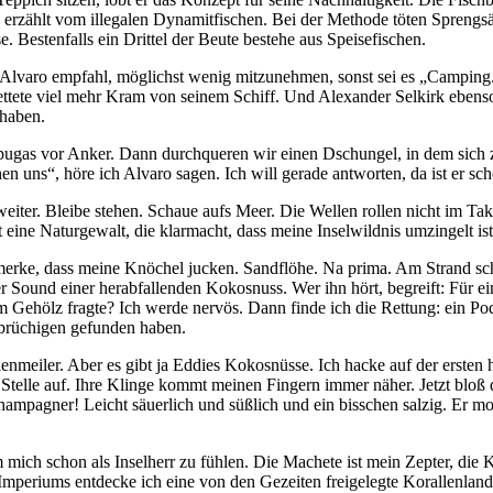
rzählt vom illegalen Dynamitfischen. Bei der Methode töten Sprengsä
se. Bestenfalls ein Drittel der Beute bestehe aus Speisefischen.
. Alvaro empfahl, möglichst wenig mitzunehmen, sonst sei es „Camping.
ettete viel mehr Kram von seinem Schiff. Und Alexander Selkirk ebenso
 haben.
apugas vor Anker. Dann durchqueren wir einen Dschungel, in dem sich 
hen uns“, höre ich Alvaro sagen. Ich will gerade antworten, da ist er 
weiter. Bleibe stehen. Schaue aufs Meer. Die Wellen rollen nicht im Ta
st eine Naturgewalt, die klarmacht, dass meine Inselwildnis umzingelt 
ch merke, dass meine Knöchel jucken. Sandflöhe. Na prima. Am Strand s
 Sound einer herabfallenden Kokosnuss. Wer ihn hört, begreift: Für ei
m Gehölz fragte? Ich werde nervös. Dann finde ich die Rettung: ein Po
ffbrüchigen gefunden haben.
enmeiler. Aber es gibt ja Eddies Kokosnüsse. Ich hacke auf der ersten
en Stelle auf. Ihre Klinge kommt meinen Fingern immer näher. Jetzt blo
hampagner! Leicht säuerlich und süßlich und ein bisschen salzig. Er mou
 mich schon als Inselherr zu fühlen. Die Machete ist mein Zepter, die
 Imperiums entdecke ich eine von den Gezeiten freigelegte Korallenla