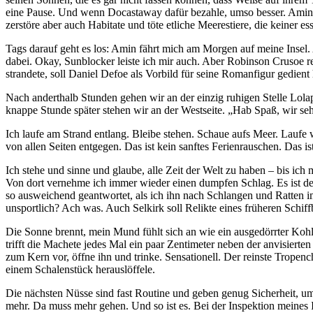
eine Pause. Und wenn Docastaway dafür bezahle, umso besser. Amin e
zerstöre aber auch Habitate und töte etliche Meerestiere, die keiner es
Tags darauf geht es los: Amin fährt mich am Morgen auf meine Insel
dabei. Okay, Sunblocker leiste ich mir auch. Aber Robinson Crusoe r
strandete, soll Daniel Defoe als Vorbild für seine Romanfigur gedient
Nach anderthalb Stunden gehen wir an der einzig ruhigen Stelle Lol
knappe Stunde später stehen wir an der Westseite. „Hab Spaß, wir se
Ich laufe am Strand entlang. Bleibe stehen. Schaue aufs Meer. Laufe 
von allen Seiten entgegen. Das ist kein sanftes Ferienrauschen. Das i
Ich stehe und sinne und glaube, alle Zeit der Welt zu haben – bis i
Von dort vernehme ich immer wieder einen dumpfen Schlag. Es ist der
so ausweichend geantwortet, als ich ihn nach Schlangen und Ratten i
unsportlich? Ach was. Auch Selkirk soll Relikte eines früheren Schi
Die Sonne brennt, mein Mund fühlt sich an wie ein ausgedörrter Kohl
trifft die Machete jedes Mal ein paar Zentimeter neben der anvisiert
zum Kern vor, öffne ihn und trinke. Sensationell. Der reinste Tropenc
einem Schalenstück herauslöffele.
Die nächsten Nüsse sind fast Routine und geben genug Sicherheit, um
mehr. Da muss mehr gehen. Und so ist es. Bei der Inspektion meines