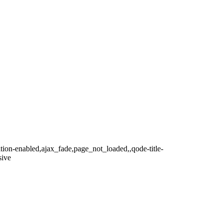
ition-enabled,ajax_fade,page_not_loaded,,qode-title-
sive