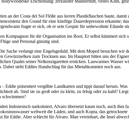
e hollywoodeske Erscheinung: zerzauster Männerdutt, viriles Kinn, gr
erien an der Costa del Sol Flöße aus leeren Plastikflaschen baute, dam
ltenexistenz den Grund für eine künftige Dauerdepression erkannte; da
rgendwann fragte er sich, ob er sein Gespür für unbewohnte Eilande n
en Kompagnon für die Organisation ins Boot. Er selbst kümmert sich se
 Flüge und Personal günstig sind.
ie Sache verlangt eine Engelsgeduld. Mit dem Moped besuchen wir den 
ten Gewürznelken zum Trocknen aus. Im Hauptort bitten uns der Eigner 
üßlichen Qualm seiner Nelkenzigaretten ersticken. Lauwarmes Wasser wir
 tun. Dabei steht Eddies Handschlag für das Mietabkommen noch aus.
 Eddie präsentiert vergilbte Landkarten und tippt darauf herum. Was vö
lichkeit ab. Sind sie zu groß oder zu klein, zu felsig oder zu kahl? L
an schwimmen?
 Indonesisch narkotisiert, Alvaro übersetzt kaum noch, auch ihm falle
t Kokosnusswasser weltweit die Läden, und auch Kopra, das getrocknete 
gut für Eddie. Aber schlecht für Alvaro. Man vereinbart, die Insel ab