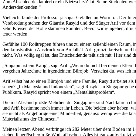
Zum Abschied deklamiert er ein Nietzsche-Zitat. Seine Studenten wer
Andersdenkenden.“
Vielleicht fände der Professor ja sogar Gefallen an Wormrot. Der Inter
Verabredung stehen der Gitarrist Rasyid und der Sänger Arif vor dem 
zehn Kreisen der Hölle stammen könnten. Bevor wir reingehen, drück
teuer werden.
Gefühlte 100 Rolltreppen führen uns zu einem zellenkleinen Raum, in
den kunstvollsten Ausdruck von Brutalität. Arif grunzt, kreischt un
nicht. Was völlig egal ist, das Entscheidende teilt sich mit: Hier sind
„Singapur ist ein Käfig“, sagt Arif. „Wenn du nicht bei deinen Eltern
vergehen Jahrzehnte in irgendeinem Bürojob. Verstehst du, was ich m
Arif selbst hat so einen Bürojob und eine Familie, Rasyid arbeitet al
sehen? „In Malaysia und Indonesien“, sagt Rasyid. In Singapur gebe
Publikum. Rasyid spricht von einem „Mentalitätsproblem“.
Die mit Abstand größte Mehrheit der Singapurer sind Nachfahren chin
und Arif, bestimme noch immer ihr Leben. Die beiden aber haben, wi
sie nicht als Angehörige einer Minderheit, genauso wenig wie die kna
Materialismus der Chinesen.“
Meinen letzten Abend verbringe ich 282 Meter über dem Boden im 1-A
stehen feuerlöschergroße Wodkaflaschen. Alles ist ganz aufgekratzt 