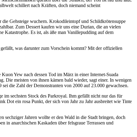
lbwelt schillert nach Kräften, doch niemand scheint
r die Gehsteige wuchern. Krokodileintopf und Schildkrötensuppe
ezahlbar. Zum Dessert kaufen wir uns eine Durian, die an vielen
ine Katastrophe. Es ist, als äße man Vanillepudding auf dem
gefällt, was darunter zum Vorschein kommt? Mit der offiziellen
 Kuon Yew nach dessen Tod im März in einer Internet-Suada
ng. Die meisten von ihnen kämen bald wieder, sagt einer. In wenigen
009 sei die Zahl der Demonstranten von 2000 auf 23.000 gewachsen.
m sechsten Stock des Parkroyal. Ihm gefällt nicht nur das für
 Dot ein rosa Punkt, der sich von Jahr zu Jahr ausbreitet wie Tinte
n sechziger Jahren wollte er den Wald in die Stadt bringen, doch
pen in anarchischen Kaskaden über felsgraue Terrassen und