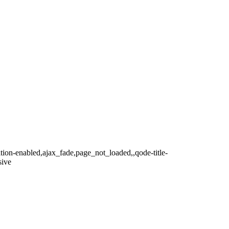
ition-enabled,ajax_fade,page_not_loaded,,qode-title-
sive