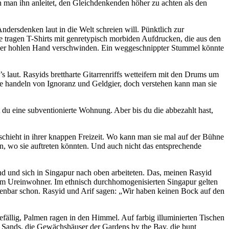
 man ihn anleitet, den Gleichdenkenden höher zu achten als den
Andersdenken laut in die Welt schreien will. Pünktlich zur
e tragen T-Shirts mit genretypisch morbiden Aufdrucken, die aus den
in der hohlen Hand verschwinden. Ein weggeschnippter Stummel könnte
laut. Rasyids brettharte Gitarrenriffs wetteifern mit den Drums um
te handeln von Ignoranz und Geldgier, doch verstehen kann man sie
t du eine subventionierte Wohnung. Aber bis du die abbezahlt hast,
geschieht in ihrer knappen Freizeit. Wo kann man sie mal auf der Bühne
, wo sie auftreten könnten. Und auch nicht das entsprechende
nd und sich in Singapur nach oben arbeiteten. Das, meinen Rasyid
sam Ureinwohner. Im ethnisch durchhomogenisierten Singapur gelten
offenbar schon. Rasyid und Arif sagen: „Wir haben keinen Bock auf den
ällig, Palmen ragen in den Himmel. Auf farbig illuminierten Tischen
y Sands, die Gewächshäuser der Gardens by the Bay, die bunt