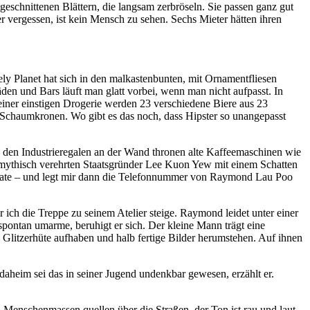
eschnittenen Blättern, die langsam zerbröseln. Sie passen ganz gut
r vergessen, ist kein Mensch zu sehen. Sechs Mieter hätten ihren
y Planet hat sich in den malkastenbunten, mit Ornamentfliesen
den und Bars läuft man glatt vorbei, wenn man nicht aufpasst. In
iner einstigen Drogerie werden 23 verschiedene Biere aus 23
Schaumkronen. Wo gibt es das noch, dass Hipster so unangepasst
 den Industrieregalen an der Wand thronen alte Kaffeemaschinen wie
en mythisch verehrten Staatsgründer Lee Kuon Yew mit einem Schatten
onate – und legt mir dann die Telefonnummer von Raymond Lau Poo
ich die Treppe zu seinem Atelier steige. Raymond leidet unter einer
pontan umarme, beruhigt er sich. Der kleine Mann trägt eine
Glitzerhüte aufhaben und halb fertige Bilder herumstehen. Auf ihnen
, daheim sei das in seiner Jugend undenkbar gewesen, erzählt er.
. Menschenmassen quellen über die Straßen, der Ton ist rau und laut.