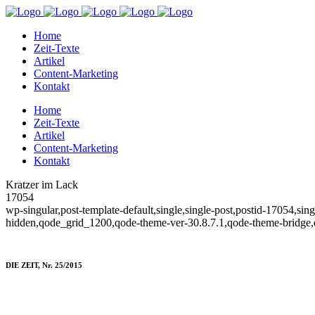
Home
Zeit-Texte
Artikel
Content-Marketing
Kontakt
Home
Zeit-Texte
Artikel
Content-Marketing
Kontakt
Kratzer im Lack
17054
wp-singular,post-template-default,single,single-post,postid-17054,si
hidden,qode_grid_1200,qode-theme-ver-30.8.7.1,qode-theme-bridge,
DIE ZEIT, Nr. 25/2015