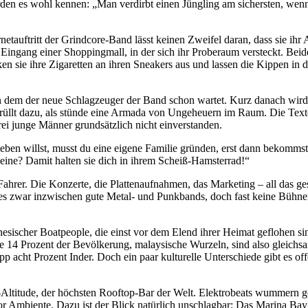
den es wohl kennen: „Man verdirbt einen Jüngling am sichersten, wenn
netauftritt der Grindcore-Band lässt keinen Zweifel daran, dass sie ihr 
Eingang einer Shoppingmall, in der sich ihr Proberaum versteckt. Beid
en sie ihre Zigaretten an ihren Sneakers aus und lassen die Kippen 
 dem der neue Schlagzeuger der Band schon wartet. Kurz danach wird’s 
d brüllt dazu, als stünde eine Armada von Ungeheuern im Raum. Die Tex
 drei junge Männer grundsätzlich nicht einverstanden.
 leben willst, musst du eine eigene Familie gründen, erst dann bekomms
eine? Damit halten sie dich in ihrem Scheiß-Hamsterrad!“
s Fahrer. Die Konzerte, die Plattenaufnahmen, das Marketing – all das 
 es zwar inzwischen gute Metal- und Punkbands, doch fast keine Bühnen
esischer Boatpeople, die einst vor dem Elend ihrer Heimat geflohen si
e 14 Prozent der Bevölkerung, malaysische Wurzeln, sind also gleich
pp acht Prozent Inder. Doch ein paar kulturelle Unterschiede gibt es 
ltitude, der höchsten Rooftop-Bar der Welt. Elektrobeats wummern gef
vor Ambiente. Dazu ist der Blick natürlich unschlagbar: Das Marina Ba