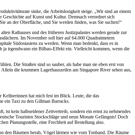
ktivitätsrate sinke, die Arbeitslosigkeit steige. „Wir sind an einem
ner Geschichte auf Kunst und Kultur. Demnach verordnet sich
Sie an der Oberfläche, und Sie werden finden, was Sie suchen!“
es alten Rathauses und des früheren Justizpalastes werden gerade zur
Glasdächern. Im November soll hier auf 64.000 Quadratmetern
kapitale Südostasiens zu werden. Wenn man bedenkt, dass es in
sich ja irgendwann ein Bilbao-Effekt ein. Vielleicht kommen, wenn die
ühlen. Die Straßen sind so sauber, als habe man sie eben erst von
se. Allein die krummen Lagerhauszeilen am Singapore River sehen aus,
r Kellnerinnen hat mich fest im Blick. Leute, die das
e ein Taxi zu den Gillman Barracks.
 ist kein halbseidener Zeitvertreib, sondern ein ernst zu nehmendes
i deutsche Touristen Stockschläge und neun Monate Gefängnis! Doch
chen Planungsstelle, eine Frechheit auf Bestellung also.
en von den Bäumen herab, Vögel lärmen wie vom Tonband. Die Räume