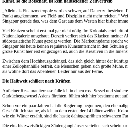
Kunst, so die Botschaft, ist kein halbseidener Zeitvertreib
„Allein als Finanzmetropole wird es schwer, auf Dauer zu bestehen. D
Punkt angekommen, wo Fleiß und Disziplin nicht mehr reichen.“ Weil d
Singapur gerade das, was dem Gast aus dem Westen hier bisher immer 
Viel Kratzen scheint erst mal gar nicht nötig. Im Kolonialviertel trit
Nationalgalerie umgebaut. Derzeit verliert sich das Klacken meiner 
südostasiatische Kunst gezeigt werden. Die Marketingdame spricht vo
Singapur bis heute keinen regulären Kunstunterricht in den Schulen gib
große Kunst hier erst eingezogen ist, auch die Kreativen in die Innens
Zwischen dem Hochhausgedrängel, das sich gleich hinter der künftigen 
einer Zellophanhülle befreit, die Menschen geben sich große Mühe, ni
als wohne dort das Abenteuer. Leider nur aus der Ferne.
Die Halbwelt schillert nach Kräften
Auf einer Restaurantterrasse falle ich in einen rosa Sessel und studie
Garküchengewusel Asiens fürchten, fühlen sich hier bestimmt gut au
Schon vor ein paar Jahren hat die Regierung begonnen, den ehemalige
Geschäft. Ich staune, als ich an dem ersten der 14 blütenweißen Kol
wie ein Wärter erzählt, sind die hastig dahingesprühten schwarzen Farb
Die ein- bis zweistöckigen Säulenganghäuser verteilen sich schein