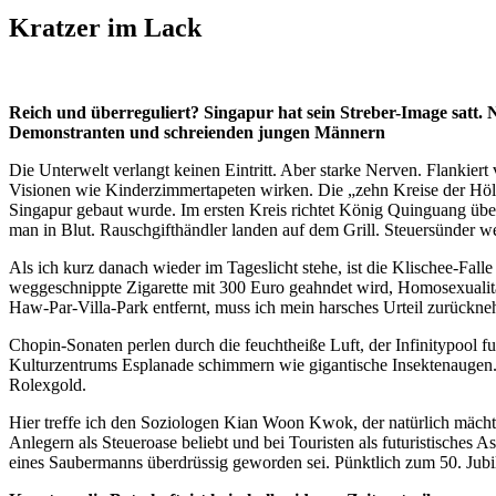
Kratzer im Lack
Reich und überreguliert? Singapur hat sein Streber-Image satt. 
Demonstranten und schreienden jungen Männern
Die Unterwelt verlangt keinen Eintritt. Aber starke Nerven. Flankie
Visionen wie Kinderzimmertapeten wirken. Die „zehn Kreise der Höl
Singapur gebaut wurde. Im ersten Kreis richtet König Quinguang über 
man in Blut. Rauschgifthändler landen auf dem Grill. Steuersünder w
Als ich kurz danach wieder im Tageslicht stehe, ist die Klischee-Fall
weggeschnippte Zigarette mit 300 Euro geahndet wird, Homosexualit
Haw-Par-Villa-Park entfernt, muss ich mein harsches Urteil zurückn
Chopin-Sonaten perlen durch die feuchtheiße Luft, der Infinitypool fu
Kulturzentrums Esplanade schimmern wie gigantische Insektenaugen. 
Rolexgold.
Hier treffe ich den Soziologen Kian Woon Kwok, der natürlich mächtig
Anlegern als Steueroase beliebt und bei Touristen als futuristisches A
eines Saubermanns überdrüssig geworden sei. Pünktlich zum 50. Jubi