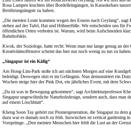
Rosa Lampen leuchten über Bordelleingängen, in Karaokebars tanzen k
Berührungsängste zu haben.
„Die meisten Leute kommen wegen des Essens nach Geylang“, sagt Ra
stehen auf der Tafel, Hai und Hühnerfüße. Wir entscheiden uns für Fro
öffentlichen Orten verboten ist. Warum, wird beim Aufschneiden klar:
Bahnhofsklo.
Kwok, der Soziologe, hatte recht: Wenn man nur lange genug an der O
Kreativitätsoffensive scheint das hier nur noch wenig zu tun zu haben
„Singapur ist ein Käfig“
Am Hong-Lim-Park stoße ich am nächsten Morgen auf eine Kundgebun
beleidigt. Deswegen sitzt er im Gefängnis. Nun demonstriert ein Dut
Wochen steige hier der Pink Dot, ein jährliches Event, mit dem Schw
„Da ist was in Bewegung gekommen“, sagt Architekturprofessor Kheng
Singapur ungewöhnliche Naturholzdesign, sondern auch, dass man den H
auf einem Löschblatt“.
Kheng Soon Tay gehört zur Pioniergeneration, die Singapur zu dem gem
dazu war es damals noch zu früh. Inzwischen ist vertical gardening 
Vorsprünge. „Den meisten Menschen hier fehlt die Lust an der Grenzü