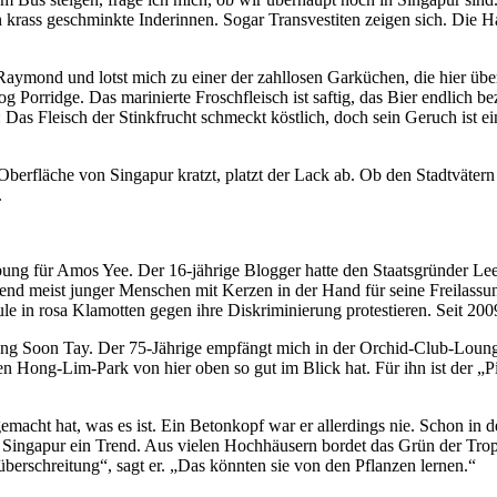
rass geschminkte Inderinnen. Sogar Transvestiten zeigen sich. Die Ha
ymond und lotst mich zu einer der zahllosen Garküchen, die hier übe
g Porridge. Das marinierte Froschfleisch ist saftig, das Bier endlich b
 Das Fleisch der Stinkfrucht schmeckt köstlich, doch sein Geruch ist e
berfläche von Singapur kratzt, platzt der Lack ab. Ob den Stadtvätern 
.
g für Amos Yee. Der 16-jährige Blogger hatte den Staatsgründer Lee
zend meist junger Menschen mit Kerzen in der Hand für seine Freilassu
ule in rosa Klamotten gegen ihre Diskriminierung protestieren. Seit 2
 Soon Tay. Der 75-Jährige empfängt mich in der Orchid-Club-Lounge i
ong-Lim-Park von hier oben so gut im Blick hat. Für ihn ist der „Pink
acht hat, was es ist. Ein Betonkopf war er allerdings nie. Schon in de
in Singapur ein Trend. Aus vielen Hochhäusern bordet das Grün der Tro
berschreitung“, sagt er. „Das könnten sie von den Pflanzen lernen.“