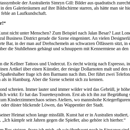
ssymbole der Australierin Simryn Gill: Bilder aus quadratisch zurechtg
 den Galerieräumen auf ihre Bildschirme starren, als hätte man sie hie
s fehle an Laufkundschaft.
r!“
Kunst nicht unter Menschen? Zum Beispiel nach Jalan Besar? Laut Lonel
 Business District gerade die Szene eingenistet. An vielen Designerlä
e Bar, in der man auf Drehschemeln an schwarzen Ölfässern sitzt, in e
über die Stuhllehnen gehängt und schnuppern mit Kennermiene an den 
die Kellner Tattoos und Undercut. Es riecht würzig nach Espresso, in
 einen Artikel über einen Künstler, der riesige Dollarnoten malt und d
? Spaßeshalber frage ich den Barmann nach ihm. Der führt zwei Telef
als in Hamburg. Aber die Szene scheint sich zu kennen.
 schreien. Immer lauter und immer wilder wird das Gebrüll, je höher 
h wirkt: Er hat das Tourettesyndrom. Erst als ich ihn zur Begrüßung s
t zum Kinderzimmerchaos seines Ateliers, wo mannshohe Kriegerfiguren 
 oder düster blickende Löwen, das Wappentier der Stadt.
seiner Heimat schon lange missfällt. Kunst hat er in Australien studiert
Ich kämpfe seit Jahren gegen die Spießer, also gehöre ich hierher.“
em Bus steigen, frage ich mich, ob wir überhaupt noch in Singapur sind