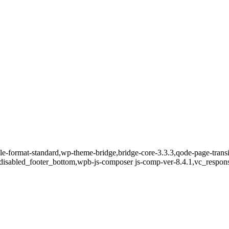
ngle-format-standard,wp-theme-bridge,bridge-core-3.3.3,qode-page-trans
disabled_footer_bottom,wpb-js-composer js-comp-ver-8.4.1,vc_respon