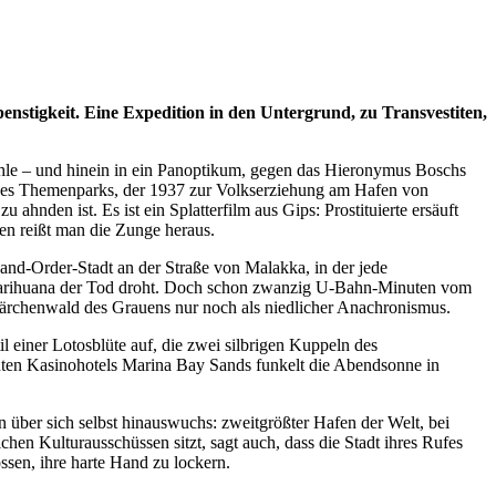
enstigkeit. Eine Expedition in den Untergrund, zu Transvestiten,
höhle – und hinein in ein Panoptikum, gegen das Hieronymus Boschs
ines Themenparks, der 1937 zur Volkserziehung am Hafen von
nden ist. Es ist ein Splatterfilm aus Gips: Prostituierte ersäuft
en reißt man die Zunge heraus.
w-and-Order-Stadt an der Straße von Malakka, in der jede
n Marihuana der Tod droht. Doch schon zwanzig U-Bahn-Minuten vom
Märchenwald des Grauens nur noch als niedlicher Anachronismus.
il einer Lotosblüte auf, die zwei silbrigen Kuppeln des
nten Kasinohotels Marina Bay Sands funkelt die Abendsonne in
n über sich selbst hinauswuchs: zweitgrößter Hafen der Welt, bei
ichen Kulturausschüssen sitzt, sagt auch, dass die Stadt ihres Rufes
sen, ihre harte Hand zu lockern.