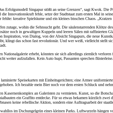
as Erfolgsmodell Singapur stößt an seine Grenzen“, sagt Kwok. Die Produ
ie Innovationskraft fehle, setze der Stadtstaat zum ersten Mal in sei
fehlte: kreative Spielräume und ein kleines bisschen Chaos. „Kratzen 
t offen zutage, wohin die Sehnsucht geht. Die säulenstarrenden Klötze d
Absätze noch in gewaltigen Kuppeln und leeren Sälen mit raffinierten 
n Inspiration, von Dialog, von der Absicht Singapurs, die neue Kunst
t, klingt das schon fast revolutionär. Und wer weiß, vielleicht stellt 
tadt.
Nationalgalerie erhebt, könnten sie sich allerdings ziemlich verloren f
cht weiter aufzufallen. Kein Auto hupt, Passanten sprechen flüsterlei
re laminierte Speisekarten mit Einheitsgerichten; eine Armee uniformierte
fgehoben. Ich bezahle mein Bier noch vor dem ersten Schluck und nehm
n Kasernenkomplex an Galeristen zu vermieten. Kunst, so die Botschaft,
onialbauten ein Graffito entdecke. Für so etwas bekamen kürzlich zwe
nasen keine rebellische Aktion, sondern eine Auftragsarbeit der staatli
bar wahllos im Dschungelgrün eines kleinen Parks. Luftwurzeln häng