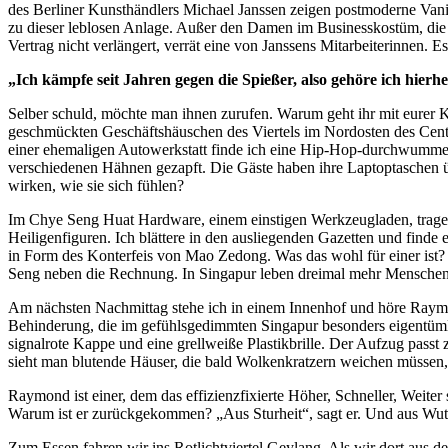
des Berliner Kunsthändlers Michael Janssen zeigen postmoderne Vanita
zu dieser leblosen Anlage. Außer den Damen im Businesskostüm, die in
Vertrag nicht verlängert, verrät eine von Janssens Mitarbeiterinnen. E
„Ich kämpfe seit Jahren gegen die Spießer, also gehöre ich hierhe
Selber schuld, möchte man ihnen zurufen. Warum geht ihr mit eurer 
geschmückten Geschäftshäuschen des Viertels im Nordosten des Central
einer ehemaligen Autowerkstatt finde ich eine Hip-Hop-durchwummert
verschiedenen Hähnen gezapft. Die Gäste haben ihre Laptoptaschen 
wirken, wie sie sich fühlen?
Im Chye Seng Huat Hardware, einem einstigen Werkzeugladen, tragen 
Heiligenfiguren. Ich blättere in den ausliegenden Gazetten und finde
in Form des Konterfeis von Mao Zedong. Was das wohl für einer ist
Seng neben die Rechnung. In Singapur leben dreimal mehr Menschen 
Am nächsten Nachmittag stehe ich in einem Innenhof und höre Raymond
Behinderung, die im gefühlsgedimmten Singapur besonders eigentümlic
signalrote Kappe und eine grellweiße Plastikbrille. Der Aufzug pass
sieht man blutende Häuser, die bald Wolkenkratzern weichen müssen,
Raymond ist einer, dem das effizienzfixierte Höher, Schneller, Weiter 
Warum ist er zurückgekommen? „Aus Sturheit“, sagt er. Und aus Wut. „
Zum Essen fahren wir ins Rotlichtviertel Geylang. Als wir dort aus d