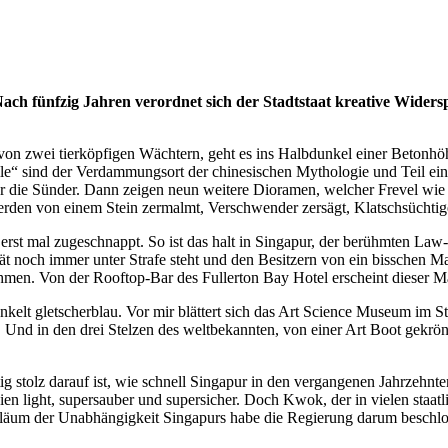
Nach fünfzig Jahren verordnet sich der Stadtstaat kreative Widersp
rt von zwei tierköpfigen Wächtern, geht es ins Halbdunkel einer Beton
le“ sind der Verdammungsort der chinesischen Mythologie und Teil e
die Sünder. Dann zeigen neun weitere Dioramen, welcher Frevel wie zu ah
erden von einem Stein zermalmt, Verschwender zersägt, Klatschsüchtig
e erst mal zugeschnappt. So ist das halt in Singapur, der berühmten La
ät noch immer unter Strafe steht und den Besitzern von ein bissche
ehmen. Von der Rooftop-Bar des Fullerton Bay Hotel erscheint dieser 
nkelt gletscherblau. Vor mir blättert sich das Art Science Museum im St
Und in den drei Stelzen des weltbekannten, von einer Art Boot gekrö
 stolz darauf ist, wie schnell Singapur in den vergangenen Jahrzehnte
sien light, supersauber und supersicher. Doch Kwok, der in vielen staatl
läum der Unabhängigkeit Singapurs habe die Regierung darum beschlos