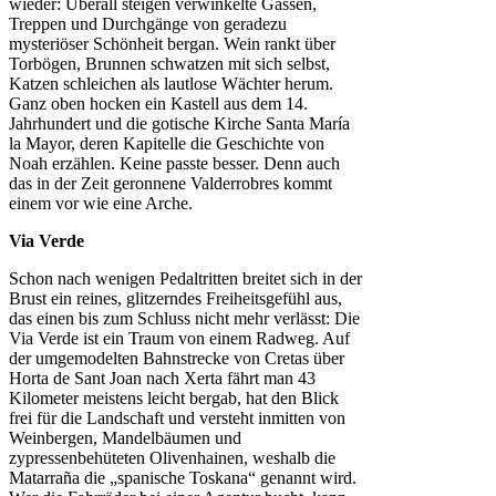
wieder: Überall steigen verwinkelte Gassen,
Treppen und Durchgänge von geradezu
mysteriöser Schönheit bergan. Wein rankt über
Torbögen, Brunnen schwatzen mit sich selbst,
Katzen schleichen als lautlose Wächter herum.
Ganz oben hocken ein Kastell aus dem 14.
Jahrhundert und die gotische Kirche Santa María
la Mayor, deren Kapitelle die Geschichte von
Noah erzählen. Keine passte besser. Denn auch
das in der Zeit geronnene Valderrobres kommt
einem vor wie eine Arche.
Via Verde
Schon nach wenigen Pedaltritten breitet sich in der
Brust ein reines, glitzerndes Freiheitsgefühl aus,
das einen bis zum Schluss nicht mehr verlässt: Die
Via Verde ist ein Traum von einem Radweg. Auf
der umgemodelten Bahnstrecke von Cretas über
Horta de Sant Joan nach Xerta fährt man 43
Kilometer meistens leicht bergab, hat den Blick
frei für die Landschaft und versteht inmitten von
Weinbergen, Mandelbäumen und
zypressenbehüteten Olivenhainen, weshalb die
Matarraña die „spanische Toskana“ genannt wird.