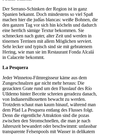
Der Serrano-Schinken der Region ist in ganz
Spanien bekannt. Doch mindestens so viel Spaß
machen hier die judías blancas: weiße Bohnen, die
den ganzen Tag vor sich hin köcheln und dadurch
eine herrlich sämige Textur bekommen. Sie
schmecken nach guter, alter Zeit und werden in
tönernen Terrinen mit allem Möglichen serviert.
Sehr lecker und typisch sind sie mit gebratenem
Hering, wie man sie im Restaurant Fonda Alcalá
in Calaceite bekommt.
La Pesquera
Jeder Winnetou-Filmregisseur käme aus dem
Zungeschnalzen gar nicht mehr heraus: Die
gezackten Grate rund um den Flusslauf des Río
Ulldemo hinter Beceite schreien geradezu danach,
von Indianersilhouetten bewacht zu werden.
Trotzdem schaut man kaum hinauf, während man
dem Pfad La Pesquera entlang des Flusses folgt.
Denn die eigentliche Attraktion sind die pozas
zwischen den Stromschnellen, die man je nach
Jahreszeit bewandert oder beschwimmt: unfassbar
transparente Felsenpools mit Wasser in delikatem