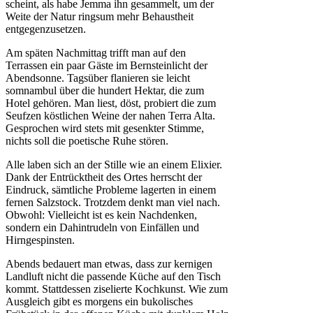
scheint, als habe Jemma ihn gesammelt, um der
Weite der Natur ringsum mehr Behaustheit
entgegenzusetzen.
Am späten Nachmittag trifft man auf den
Terrassen ein paar Gäste im Bernsteinlicht der
Abendsonne. Tagsüber flanieren sie leicht
somnambul über die hundert Hektar, die zum
Hotel gehören. Man liest, döst, probiert die zum
Seufzen köstlichen Weine der nahen Terra Alta.
Gesprochen wird stets mit gesenkter Stimme,
nichts soll die poetische Ruhe stören.
Alle laben sich an der Stille wie an einem Elixier.
Dank der Entrücktheit des Ortes herrscht der
Eindruck, sämtliche Probleme lagerten in einem
fernen Salzstock. Trotzdem denkt man viel nach.
Obwohl: Vielleicht ist es kein Nachdenken,
sondern ein Dahintrudeln von Einfällen und
Hirngespinsten.
Abends bedauert man etwas, dass zur kernigen
Landluft nicht die passende Küche auf den Tisch
kommt. Stattdessen ziselierte Kochkunst. Wie zum
Ausgleich gibt es morgens ein bukolisches