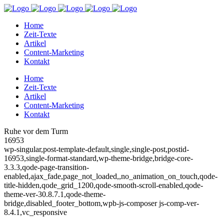
Home
Zeit-Texte
Artikel
Content-Marketing
Kontakt
Home
Zeit-Texte
Artikel
Content-Marketing
Kontakt
Ruhe vor dem Turm
16953
wp-singular,post-template-default,single,single-post,postid-
16953,single-format-standard,wp-theme-bridge,bridge-core-
3.3.3,qode-page-transition-
enabled,ajax_fade,page_not_loaded,,no_animation_on_touch,qode-
title-hidden,qode_grid_1200,qode-smooth-scroll-enabled,qode-
theme-ver-30.8.7.1,qode-theme-
bridge,disabled_footer_bottom,wpb-js-composer js-comp-ver-
8.4.1,vc_responsive