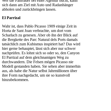
Wer die Fahrräder bei einer Agentur bucht, kann
sich dann am Ziel mit Auto und Radanhänger
abholen und zurückbringen lassen.
El Parrizal
Wahr ist, dass Pablo Picasso 1909 einige Zeit in
Horta de Sant Joan verbrachte, um dort vom
Scharlach zu genesen. Aber ob ihn der Blick auf
die Bergkette des Parc Natural dels Ports damals
tatsächlich zum Kubismus inspiriert hat? Das wird
hier gerne behauptet, lässt sich aber nur schwer
nachprüfen. Es lohnt sich so oder so, den Canyon
El Parrizal auf dem gleichnamigen Weg zu
durchwandern. Die Felsen mögen Picasso nie
Modell gestanden haben. Sie sehen aber immerhin
aus, als habe die Natur selbst Jahrmillionen über
ihre Form nachgedacht, um sie so kunstvoll
hinzubekommen.