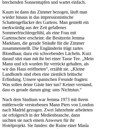
brechenden Sonnentupfen und wartet einfach.
Kaum ist dann das Zimmer bezogen, läuft man
wieder hinaus in das impressionistische
Schattengeflacker des Gartens. Man genießt ein
merkwürdig aus der Zeit gefallenes
Sommerfrischlergefühl, als eine Frau mit
Gartenschere erscheint: die Besitzerin Jemma
Markham, die gerade Sträuße für die Zimmer
zusammenstellt. Die Engländerin trägt zartes
Blondhaar, dazu ein schwebendes Lächeln. Kurz
darauf sitzt man mit ihr bei einer Tasse Tee. „Mein
Mann und ich wurden für verrückt gehalten, als
wir das Haus eröffneten“, erzählt sie. „Kleine
Landhotels sind eben eine ziemlich britische
Erfindung. Unsere spanischen Freunde fragten:
Was sollen deine Gäste hier tun? Keiner verstand,
dass es gerade darum ging: ums Nichtstun.“
Nach dem Studium war Jemma 1973 mit ihrem
mittlerweile verstorbenen Mann Piers von London
nach Madrid gezogen. Zwei Jahrzehnte arbeiteten
sie erfolgreich in der Medienbranche, dann
suchten sie nach einem Anwesen für ihr
Hotelprojekt. Sie fanden: die Ruine einer Masía