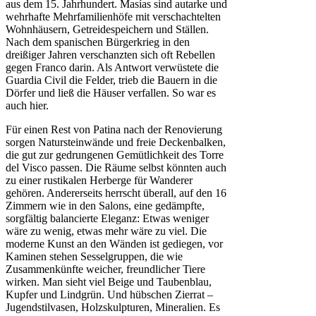
aus dem 15. Jahrhundert. Masías sind autarke und
wehrhafte Mehrfamilienhöfe mit verschachtelten
Wohnhäusern, Getreidespeichern und Ställen.
Nach dem spanischen Bürgerkrieg in den
dreißiger Jahren verschanzten sich oft Rebellen
gegen Franco darin. Als Antwort verwüstete die
Guardia Civil die Felder, trieb die Bauern in die
Dörfer und ließ die Häuser verfallen. So war es
auch hier.
Für einen Rest von Patina nach der Renovierung
sorgen Natursteinwände und freie Deckenbalken,
die gut zur gedrungenen Gemütlichkeit des Torre
del Visco passen. Die Räume selbst könnten auch
zu einer rustikalen Herberge für Wanderer
gehören. Andererseits herrscht überall, auf den 16
Zimmern wie in den Salons, eine gedämpfte,
sorgfältig balancierte Eleganz: Etwas weniger
wäre zu wenig, etwas mehr wäre zu viel. Die
moderne Kunst an den Wänden ist gediegen, vor
Kaminen stehen Sesselgruppen, die wie
Zusammenkünfte weicher, freundlicher Tiere
wirken. Man sieht viel Beige und Taubenblau,
Kupfer und Lindgrün. Und hübschen Zierrat –
Jugendstilvasen, Holzskulpturen, Mineralien. Es