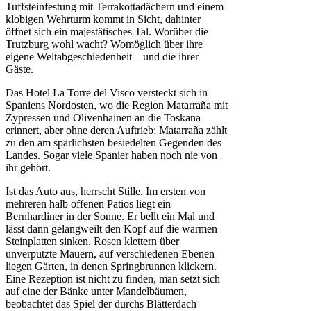
Tuffsteinfestung mit Terrakottadächern und einem
klobigen Wehrturm kommt in Sicht, dahinter
öffnet sich ein majestätisches Tal. Worüber die
Trutzburg wohl wacht? Womöglich über ihre
eigene Weltabgeschiedenheit – und die ihrer
Gäste.
Das Hotel La Torre del Visco versteckt sich in
Spaniens Nordosten, wo die Region Matarraña mit
Zypressen und Olivenhainen an die Toskana
erinnert, aber ohne deren Auftrieb: Matarraña zählt
zu den am spärlichsten besiedelten Gegenden des
Landes. Sogar viele Spanier haben noch nie von
ihr gehört.
Ist das Auto aus, herrscht Stille. Im ersten von
mehreren halb offenen Patios liegt ein
Bernhardiner in der Sonne. Er bellt ein Mal und
lässt dann gelangweilt den Kopf auf die warmen
Steinplatten sinken. Rosen klettern über
unverputzte Mauern, auf verschiedenen Ebenen
liegen Gärten, in denen Springbrunnen klickern.
Eine Rezeption ist nicht zu finden, man setzt sich
auf eine der Bänke unter Mandelbäumen,
beobachtet das Spiel der durchs Blätterdach