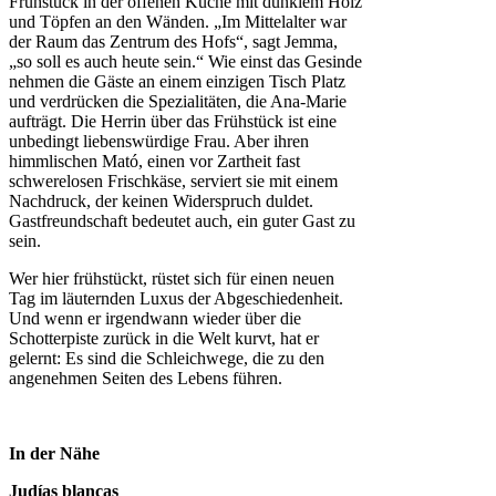
Frühstück in der offenen Küche mit dunklem Holz
und Töpfen an den Wänden. „Im Mittelalter war
der Raum das Zentrum des Hofs“, sagt Jemma,
„so soll es auch heute sein.“ Wie einst das Gesinde
nehmen die Gäste an einem einzigen Tisch Platz
und verdrücken die Spezialitäten, die Ana-Marie
aufträgt. Die Herrin über das Frühstück ist eine
unbedingt liebenswürdige Frau. Aber ihren
himmlischen Mató, einen vor Zartheit fast
schwerelosen Frischkäse, serviert sie mit einem
Nachdruck, der keinen Widerspruch duldet.
Gastfreundschaft bedeutet auch, ein guter Gast zu
sein.
Wer hier frühstückt, rüstet sich für einen neuen
Tag im läuternden Luxus der Abgeschiedenheit.
Und wenn er irgendwann wieder über die
Schotterpiste zurück in die Welt kurvt, hat er
gelernt: Es sind die Schleichwege, die zu den
angenehmen Seiten des Lebens führen.
In der Nähe
Judías blancas