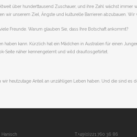
ltweit über hunderttausend Zuschauer, und ihre Zahl wächst immer we
 wir unserem Ziel, Ängste und kulturelle Barrieren abzubauen. Wir wo
t viele Freunde. Warum glauben Sie, dass Ihre Botschaft ankommt?
 haben kann. Kürzlich hat ein Mädchen in Australien für einen Junge
k-Seite näher kennengelernt und wild drauflosgeflirtet.
n wir heutzutage Anteil an unzähligen Leben haben. Und die sind es d
 Hanisch
T.+49(0)221.760 36 86