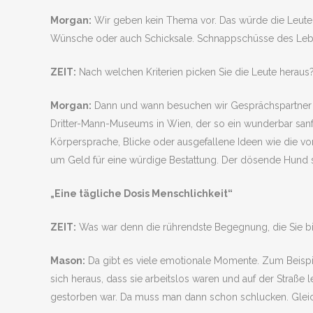
Morgan:
Wir geben kein Thema vor. Das würde die Leute
Wünsche oder auch Schicksale. Schnappschüsse des Leben
ZEIT:
Nach welchen Kriterien picken Sie die Leute heraus
Morgan:
Dann und wann besuchen wir Gesprächspartner gan
Dritter-Mann-Museums in Wien, der so ein wunderbar sanftes
Körpersprache, Blicke oder ausgefallene Ideen wie die v
um Geld für eine würdige Bestattung. Der dösende Hund sa
„Eine tägliche Dosis Menschlichkeit“
ZEIT:
Was war denn die rührendste Begegnung, die Sie bi
Mason:
Da gibt es viele emotionale Momente. Zum Beispie
sich heraus, dass sie arbeitslos waren und auf der Straße
gestorben war. Da muss man dann schon schlucken. Gleichz