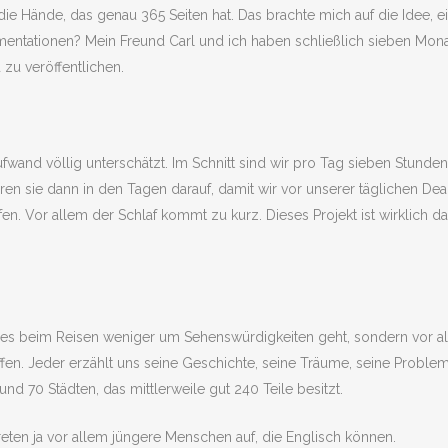
 die Hände, das genau 365 Seiten hat. Das brachte mich auf die Idee, e
mentationen? Mein Freund Carl und ich haben schließlich sieben Mon
zu veröffentlichen.
ufwand völlig unterschätzt. Im Schnitt sind wir pro Tag sieben Stunde
 sie dann in den Tagen darauf, damit wir vor unserer täglichen Deadl
en. Vor allem der Schlaf kommt zu kurz. Dieses Projekt ist wirklich d
 es beim Reisen weniger um Sehenswürdigkeiten geht, sondern vor all
fen. Jeder erzählt uns seine Geschichte, seine Träume, seine Problem
nd 70 Städten, das mittlerweile gut 240 Teile besitzt.
reten ja vor allem jüngere Menschen auf, die Englisch können.