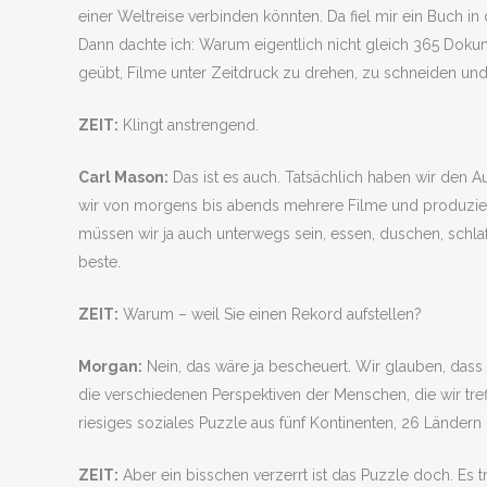
einer Weltreise verbinden könnten. Da fiel mir ein Buch in
Dann dachte ich: Warum eigentlich nicht gleich 365 Doku
geübt, Filme unter Zeitdruck zu drehen, zu schneiden und 
ZEIT:
Klingt anstrengend.
Carl Mason:
Das ist es auch. Tatsächlich haben wir den A
wir von morgens bis abends mehrere Filme und produzieren
müssen wir ja auch unterwegs sein, essen, duschen, schlaf
beste.
ZEIT:
Warum – weil Sie einen Rekord aufstellen?
Morgan:
Nein, das wäre ja bescheuert. Wir glauben, dass
die verschiedenen Perspektiven der Menschen, die wir tref
riesiges soziales Puzzle aus fünf Kontinenten, 26 Ländern u
ZEIT:
Aber ein bisschen verzerrt ist das Puzzle doch. Es t