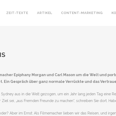
ZEIT-TEXTE
ARTIKEL
CONTENT-MARKETING
K
NS
memacher Epiphany Morgan und Carl Mason um die Welt und port
t. Ein Gespräch über ganz normale Verrückte und das Vertrau
 Sydney aus in die Welt gezogen, um ein Jahr lang jeden Tag eine Re
r Ziel sei, „aus Fremden Freunde zu machen“, schreiben Sie dort. Hab
er? Aber im Ernst: Als Filmemacher lieben wir das Reisen, und irgen