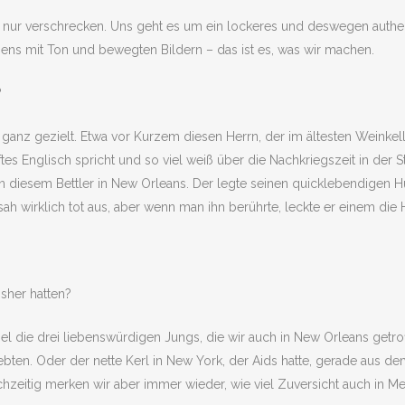
 nur verschrecken. Uns geht es um ein lockeres und deswegen authe
s mit Ton und bewegten Bildern – das ist es, was wir machen.
?
z gezielt. Etwa vor Kurzem diesen Herrn, der im ältesten Weinkeller
 Englisch spricht und so viel weiß über die Nachkriegszeit in der Stad
on diesem Bettler in New Orleans. Der legte seinen quicklebendigen 
h wirklich tot aus, aber wenn man ihn berührte, leckte er einem die 
sher hatten?
l die drei liebenswürdigen Jungs, die wir auch in New Orleans getro
 lebten. Oder der nette Kerl in New York, der Aids hatte, gerade aus 
eitig merken wir aber immer wieder, wie viel Zuversicht auch in Mens