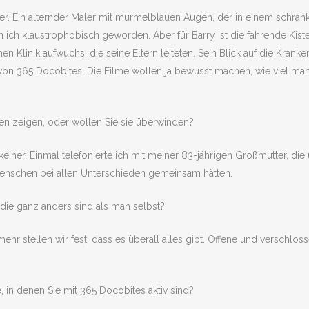
iner. Ein alternder Maler mit murmelblauen Augen, der in einem sch
 ich klaustrophobisch geworden. Aber für Barry ist die fahrende Kiste
hen Klinik aufwuchs, die seine Eltern leiteten. Sein Blick auf die Kran
 von 365 Docobites. Die Filme wollen ja bewusst machen, wie viel m
n zeigen, oder wollen Sie sie überwinden?
einer. Einmal telefonierte ich mit meiner 83-jährigen Großmutter, die un
e Menschen bei allen Unterschieden gemeinsam hätten.
die ganz anders sind als man selbst?
hr stellen wir fest, dass es überall alles gibt. Offene und verschlo
 in denen Sie mit 365 Docobites aktiv sind?