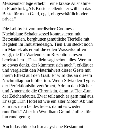
Messeaufschläge erhebt – eine krasse Ausnahme
in Frankfurt. „Als Kostenstellenleiter will ich das
Beste für mein Geld, egal, ob geschäftlich oder
privat.“
Die Lobby ist von nordischer Coolness.
Nachtblaue Schalensessel kontrastieren mit
Betonsäulen, berghüttengemütliche Tierfelle mit
Regalen im Industriedesign. Tien-Lun steckt noch
im Mantel, als er auf die edlen Wasserkaraffen
zeigt, die für Wartende am Rezeptionstresen
bereitstehen. „Das allein sagt schon alles. Wer an
so etwas denkt, der kümmert sich auch“, erklärt er
und vergleicht den Materialwert dieser Geste mit
ihrem Effekt auf den Gast. Er wird das an diesem
Nachmittag noch öfter tun. Wenn Silvia den Typus
der Perfektionistin verkörpert, Adrian den Rächer
und Annemarie die Chronistin, dann ist Tien-Lun
der Zeichendeuter. Zwar teilt auch er gern mal aus.
Er sagt: „Ein Hotel ist wie ein alter Motor. Ab und
zu muss man beides treten, damit es wieder
rundläuft.“ Aber im Wyndham Grand läuft es für
ihn rund genug.
Auch das chinesisch-malaysische Restaurant