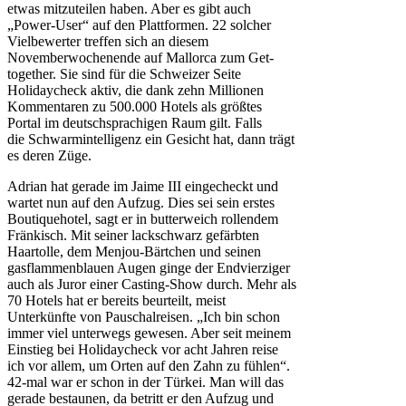
etwas mitzuteilen haben. Aber es gibt auch
„Power-User“ auf den Plattformen. 22 solcher
Vielbewerter treffen sich an diesem
Novemberwochenende auf Mallorca zum Get-
together. Sie sind für die Schweizer Seite
Holidaycheck aktiv, die dank zehn Millionen
Kommentaren zu 500.000 Hotels als größtes
Portal im deutschsprachigen Raum gilt. Falls
die Schwarmintelligenz ein Gesicht hat, dann trägt
es deren Züge.
Adrian hat gerade im Jaime III eingecheckt und
wartet nun auf den Aufzug. Dies sei sein erstes
Boutiquehotel, sagt er in butterweich rollendem
Fränkisch. Mit seiner lackschwarz gefärbten
Haartolle, dem Menjou-Bärtchen und seinen
gasflammenblauen Augen ginge der Endvierziger
auch als Juror einer Casting-Show durch. Mehr als
70 Hotels hat er bereits beurteilt, meist
Unterkünfte von Pauschalreisen. „Ich bin schon
immer viel unterwegs gewesen. Aber seit meinem
Einstieg bei Holidaycheck vor acht Jahren reise
ich vor allem, um Orten auf den Zahn zu fühlen“.
42-mal war er schon in der Türkei. Man will das
gerade bestaunen, da betritt er den Aufzug und