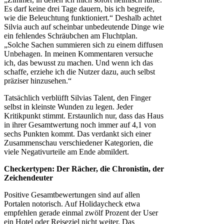
Es darf keine drei Tage dauern, bis ich begreife,
wie die Beleuchtung funktioniert.“ Deshalb achtet
Silvia auch auf scheinbar unbedeutende Dinge wie
ein fehlendes Schräubchen am Fluchtplan.
„Solche Sachen summieren sich zu einem diffusen
Unbehagen. In meinen Kommentaren versuche
ich, das bewusst zu machen. Und wenn ich das
schaffe, erziehe ich die Nutzer dazu, auch selbst
präziser hinzusehen.“
Tatsächlich verblüfft Silvias Talent, den Finger
selbst in kleinste Wunden zu legen. Jeder
Kritikpunkt stimmt. Erstaunlich nur, dass das Haus
in ihrer Gesamtwertung noch immer auf 4,1 von
sechs Punkten kommt. Das verdankt sich einer
Zusammenschau verschiedener Kategorien, die
viele Negativurteile am Ende abmildert.
Checkertypen: Der Rächer, die Chronistin, der
Zeichendeuter
Positive Gesamtbewertungen sind auf allen
Portalen notorisch. Auf Holidaycheck etwa
empfehlen gerade einmal zwölf Prozent der User
ein Hotel oder Reiseziel nicht weiter. Das