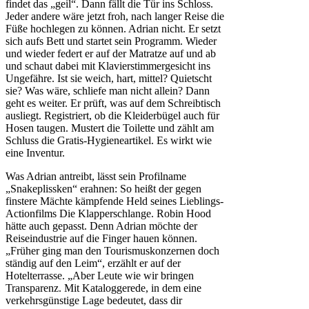
findet das „geil“. Dann fällt die Tür ins Schloss.
Jeder andere wäre jetzt froh, nach langer Reise die
Füße hochlegen zu können. Adrian nicht. Er setzt
sich aufs Bett und startet sein Programm. Wieder
und wieder federt er auf der Matratze auf und ab
und schaut dabei mit Klavierstimmergesicht ins
Ungefähre. Ist sie weich, hart, mittel? Quietscht
sie? Was wäre, schliefe man nicht allein? Dann
geht es weiter. Er prüft, was auf dem Schreibtisch
ausliegt. Registriert, ob die Kleiderbügel auch für
Hosen taugen. Mustert die Toilette und zählt am
Schluss die Gratis-Hygieneartikel. Es wirkt wie
eine Inventur.
Was Adrian antreibt, lässt sein Profilname
„Snakeplissken“ erahnen: So heißt der gegen
finstere Mächte kämpfende Held seines Lieblings-
Actionfilms Die Klapperschlange. Robin Hood
hätte auch gepasst. Denn Adrian möchte der
Reiseindustrie auf die Finger hauen können.
„Früher ging man den Tourismuskonzernen doch
ständig auf den Leim“, erzählt er auf der
Hotelterrasse. „Aber Leute wie wir bringen
Transparenz. Mit Kataloggerede, in dem eine
verkehrsgünstige Lage bedeutet, dass dir