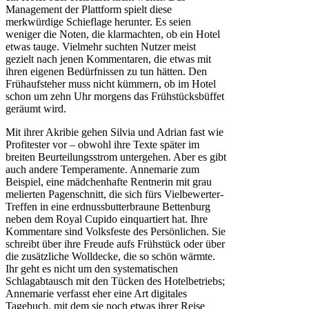
Management der Plattform spielt diese
merkwürdige Schieflage herunter. Es seien
weniger die Noten, die klarmachten, ob ein Hotel
etwas tauge. Vielmehr suchten Nutzer meist
gezielt nach jenen Kommentaren, die etwas mit
ihren eigenen Bedürfnissen zu tun hätten. Den
Frühaufsteher muss nicht kümmern, ob im Hotel
schon um zehn Uhr morgens das Frühstücksbüffet
geräumt wird.
Mit ihrer Akribie gehen Silvia und Adrian fast wie
Profitester vor – obwohl ihre Texte später im
breiten Beurteilungsstrom untergehen. Aber es gibt
auch andere Temperamente. Annemarie zum
Beispiel, eine mädchenhafte Rentnerin mit grau
melierten Pagenschnitt, die sich fürs Vielbewerter-
Treffen in eine erdnussbutterbraune Bettenburg
neben dem Royal Cupido einquartiert hat. Ihre
Kommentare sind Volksfeste des Persönlichen. Sie
schreibt über ihre Freude aufs Frühstück oder über
die zusätzliche Wolldecke, die so schön wärmte.
Ihr geht es nicht um den systematischen
Schlagabtausch mit den Tücken des Hotelbetriebs;
Annemarie verfasst eher eine Art digitales
Tagebuch, mit dem sie noch etwas ihrer Reise