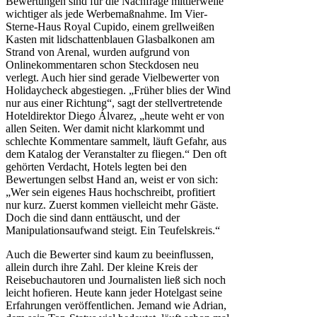
Bewertungen sind für die Nachfrage mittlerweile
wichtiger als jede Werbemaßnahme. Im Vier-
Sterne-Haus Royal Cupido, einem grellweißen
Kasten mit lidschattenblauen Glasbalkonen am
Strand von Arenal, wurden aufgrund von
Onlinekommentaren schon Steckdosen neu
verlegt. Auch hier sind gerade Vielbewerter von
Holidaycheck abgestiegen. „Früher blies der Wind
nur aus einer Richtung“, sagt der stellvertretende
Hoteldirektor Diego Álvarez, „heute weht er von
allen Seiten. Wer damit nicht klarkommt und
schlechte Kommentare sammelt, läuft Gefahr, aus
dem Katalog der Veranstalter zu fliegen.“ Den oft
gehörten Verdacht, Hotels legten bei den
Bewertungen selbst Hand an, weist er von sich:
„Wer sein eigenes Haus hochschreibt, profitiert
nur kurz. Zuerst kommen vielleicht mehr Gäste.
Doch die sind dann enttäuscht, und der
Manipulationsaufwand steigt. Ein Teufelskreis.“
Auch die Bewerter sind kaum zu beeinflussen,
allein durch ihre Zahl. Der kleine Kreis der
Reisebuchautoren und Journalisten ließ sich noch
leicht hofieren. Heute kann jeder Hotelgast seine
Erfahrungen veröffentlichen. Jemand wie Adrian,