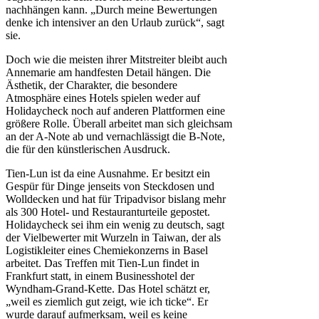
nachhängen kann. „Durch meine Bewertungen
denke ich intensiver an den Urlaub zurück“, sagt
sie.
Doch wie die meisten ihrer Mitstreiter bleibt auch
Annemarie am handfesten Detail hängen. Die
Ästhetik, der Charakter, die besondere
Atmosphäre eines Hotels spielen weder auf
Holidaycheck noch auf anderen Plattformen eine
größere Rolle. Überall arbeitet man sich gleichsam
an der A-Note ab und vernachlässigt die B-Note,
die für den künstlerischen Ausdruck.
Tien-Lun ist da eine Ausnahme. Er besitzt ein
Gespür für Dinge jenseits von Steckdosen und
Wolldecken und hat für Tripadvisor bislang mehr
als 300 Hotel- und Restauranturteile gepostet.
Holidaycheck sei ihm ein wenig zu deutsch, sagt
der Vielbewerter mit Wurzeln in Taiwan, der als
Logistikleiter eines Chemiekonzerns in Basel
arbeitet. Das Treffen mit Tien-Lun findet in
Frankfurt statt, in einem Businesshotel der
Wyndham-Grand-Kette. Das Hotel schätzt er,
„weil es ziemlich gut zeigt, wie ich ticke“. Er
wurde darauf aufmerksam, weil es keine