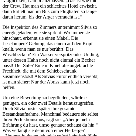
Möglichkeit, Dampf abzulassen. „Das ist wie mit
der Crew. Hat man ein schlechtes Hotel erwischt,
dann krittelt man im Bus zum Flughafen so lange
daran herum, bis der Ärger verraucht ist.“
Die Inspektion des Zimmers unternimmt Silvia so
energiegeladen, wie sie spricht. Wo immer sie
hinschaut, erkennt sie einen Makel. Die
Leselampen? Gelump, das einem auf den Kopf
knallt, wenn man es nur berührt! Das
Waschbecken? Ein Wasser verspritzendes Unding,
unter dessen Hahn noch nicht einmal ein Becher
passt! Der Safe? Eine in Kniehöhe angebrachte
Frechheit, die mit dem Schiebeschrank
zusammenstößt! Als Silvias Furor endlich verebbt,
ist man sicher: Nur der Abriss kann jetzt noch
helfen.
Um eine Bewertung zu begründen, würde es
genügen, ein oder zwei Details herauszugreifen.
Doch Silvia postet später ihre gesamte
Bestandsaufnahme. Manchmal bedauere sie selbst
ihren Perfektionismus, sagt sie. „Aber je mehr
Erfahrung du hast, umso genauer schaust du hin.“
Was verlangt sie denn von einer Herberge?
„Zimmer, in denen ich mich sofort heimisch fühle.