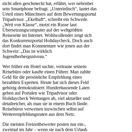
nicht allen geschmeckt hat, erfährt, wer nebenbei
sein Smartphone befragt. „Unterirdisch“, lautet das
Urteil eines Münchners auf dem Bewertungsportal
Tripadvisor. „Ekelhaft“, schreibt ein Schwede.
„Weit von Klasse“, motzt ein Russe laut
Übersetzungscomputer auf der weltgrößten
Reiseseite im Internet. Wohlwollender zeigt sich
das Konkurrenzportal Holidaycheck. Doch auch
dort findet man Kommentare wie jenen aus der
Schweiz: „Das ist wirklich
Jugendherbergsniveau.“
Wer früher ein Hotel suchte, vertraute seinem
Reisebüro oder kaufte einen Führer. Man zahlte
Geld für die persönliche Empfehlung eines
bezahlten Experten. Heute hat sich dieses Feld
gehörig demokratisiert: Hunderttausende Laien
geben auf Portalen wie Tripadvisor oder
Holidaycheck Wertungen ab, viel aktueller und
detailreicher, als man sie in einem Buch fände.
Reisebüros verweisen inzwischen selbst auf
Weiterempfehlungsraten aus dem Netz.
Die meisten Freizeitbewerter posten nur ein-,
zweimal im Jahr – wenn sie nach dem Urlaub