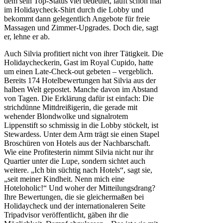
dem sein Top-Status viel bedeutet, läuft schon mal
im Holidaycheck-Shirt durch die Lobby und
bekommt dann gelegentlich Angebote für freie
Massagen und Zimmer-Upgrades. Doch die, sagt
er, lehne er ab.
Auch Silvia profitiert nicht von ihrer Tätigkeit. Die
Holidaycheckerin, Gast im Royal Cupido, hatte
um einen Late-Check-out gebeten – vergeblich.
Bereits 174 Hotelbewertungen hat Silvia aus der
halben Welt gepostet. Manche davon im Abstand
von Tagen. Die Erklärung dafür ist einfach: Die
strichdünne Mittdreißigerin, die gerade mit
wehender Blondwolke und signalrotem
Lippenstift so schmissig in die Lobby stöckelt, ist
Stewardess. Unter dem Arm trägt sie einen Stapel
Broschüren von Hotels aus der Nachbarschaft.
Wie eine Profitesterin nimmt Silvia nicht nur ihr
Quartier unter die Lupe, sondern sichtet auch
weitere. „Ich bin süchtig nach Hotels“, sagt sie,
„seit meiner Kindheit. Nenn mich eine
Hoteloholic!“ Und woher der Mitteilungsdrang?
Ihre Bewertungen, die sie gleichermaßen bei
Holidaycheck und der internationaleren Seite
Tripadvisor veröffentlicht, gäben ihr die