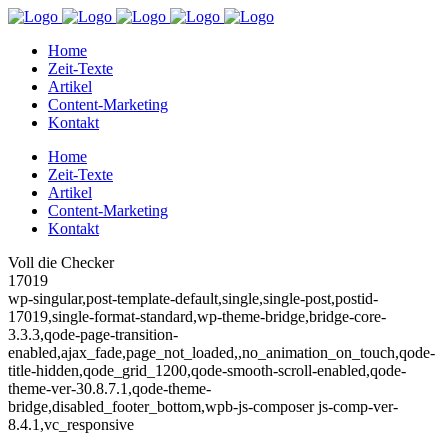
Home
Zeit-Texte
Artikel
Content-Marketing
Kontakt
Home
Zeit-Texte
Artikel
Content-Marketing
Kontakt
Voll die Checker
17019
wp-singular,post-template-default,single,single-post,postid-
17019,single-format-standard,wp-theme-bridge,bridge-core-
3.3.3,qode-page-transition-
enabled,ajax_fade,page_not_loaded,,no_animation_on_touch,qode-
title-hidden,qode_grid_1200,qode-smooth-scroll-enabled,qode-
theme-ver-30.8.7.1,qode-theme-
bridge,disabled_footer_bottom,wpb-js-composer js-comp-ver-
8.4.1,vc_responsive