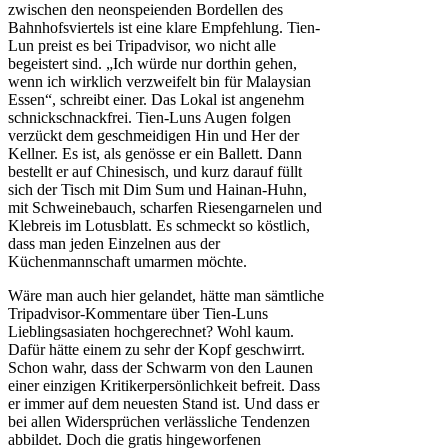
zwischen den neonspeienden Bordellen des
Bahnhofsviertels ist eine klare Empfehlung. Tien-
Lun preist es bei Tripadvisor, wo nicht alle
begeistert sind. „Ich würde nur dorthin gehen,
wenn ich wirklich verzweifelt bin für Malaysian
Essen“, schreibt einer. Das Lokal ist angenehm
schnickschnackfrei. Tien-Luns Augen folgen
verzückt dem geschmeidigen Hin und Her der
Kellner. Es ist, als genösse er ein Ballett. Dann
bestellt er auf Chinesisch, und kurz darauf füllt
sich der Tisch mit Dim Sum und Hainan-Huhn,
mit Schweinebauch, scharfen Riesengarnelen und
Klebreis im Lotusblatt. Es schmeckt so köstlich,
dass man jeden Einzelnen aus der
Küchenmannschaft umarmen möchte.
Wäre man auch hier gelandet, hätte man sämtliche
Tripadvisor-Kommentare über Tien-Luns
Lieblingsasiaten hochgerechnet? Wohl kaum.
Dafür hätte einem zu sehr der Kopf geschwirrt.
Schon wahr, dass der Schwarm von den Launen
einer einzigen Kritikerpersönlichkeit befreit. Dass
er immer auf dem neuesten Stand ist. Und dass er
bei allen Widersprüchen verlässliche Tendenzen
abbildet. Doch die gratis hingeworfenen