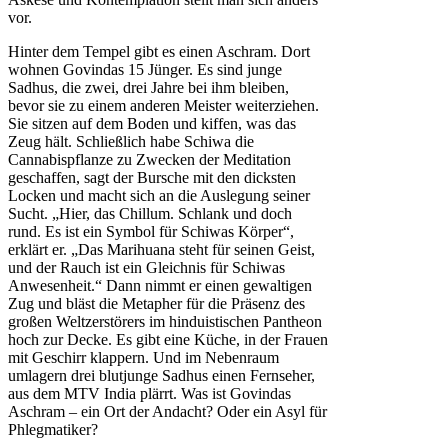
vor.
Hinter dem Tempel gibt es einen Aschram. Dort
wohnen Govindas 15 Jünger. Es sind junge
Sadhus, die zwei, drei Jahre bei ihm bleiben,
bevor sie zu einem anderen Meister weiterziehen.
Sie sitzen auf dem Boden und kiffen, was das
Zeug hält. Schließlich habe Schiwa die
Cannabispflanze zu Zwecken der Meditation
geschaffen, sagt der Bursche mit den dicksten
Locken und macht sich an die Auslegung seiner
Sucht. „Hier, das Chillum. Schlank und doch
rund. Es ist ein Symbol für Schiwas Körper“,
erklärt er. „Das Marihuana steht für seinen Geist,
und der Rauch ist ein Gleichnis für Schiwas
Anwesenheit.“ Dann nimmt er einen gewaltigen
Zug und bläst die Metapher für die Präsenz des
großen Weltzerstörers im hinduistischen Pantheon
hoch zur Decke. Es gibt eine Küche, in der Frauen
mit Geschirr klappern. Und im Nebenraum
umlagern drei blutjunge Sadhus einen Fernseher,
aus dem MTV India plärrt. Was ist Govindas
Aschram – ein Ort der Andacht? Oder ein Asyl für
Phlegmatiker?