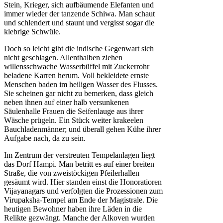
Stein, Krieger, sich aufbäumende Elefanten und
immer wieder der tanzende Schiwa. Man schaut
und schlendert und staunt und vergisst sogar die
klebrige Schwüle.
Doch so leicht gibt die indische Gegenwart sich
nicht geschlagen. Allenthalben ziehen
willensschwache Wasserbüffel mit Zuckerrohr
beladene Karren herum. Voll bekleidete ernste
Menschen baden im heiligen Wasser des Flusses.
Sie scheinen gar nicht zu bemerken, dass gleich
neben ihnen auf einer halb versunkenen
Säulenhalle Frauen die Seifenlauge aus ihrer
Wäsche prügeln. Ein Stück weiter krakeelen
Bauchladenmänner; und überall gehen Kühe ihrer
Aufgabe nach, da zu sein.
Im Zentrum der verstreuten Tempelanlagen liegt
das Dorf Hampi. Man betritt es auf einer breiten
Straße, die von zweistöckigen Pfeilerhallen
gesäumt wird. Hier standen einst die Honoratioren
Vijayanagars und verfolgten die Prozessionen zum
Virupaksha-Tempel am Ende der Magistrale. Die
heutigen Bewohner haben ihre Läden in die
Relikte gezwängt. Manche der Alkoven wurden