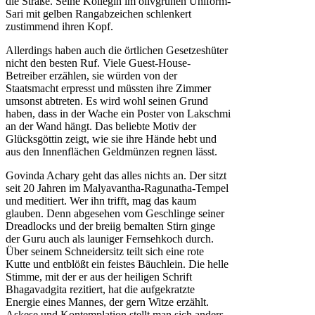
die Straße. Seine Kollegin im olivgrünen Uniform-
Sari mit gelben Rangabzeichen schlenkert
zustimmend ihren Kopf.
Allerdings haben auch die örtlichen Gesetzeshüter
nicht den besten Ruf. Viele Guest-House-
Betreiber erzählen, sie würden von der
Staatsmacht erpresst und müssten ihre Zimmer
umsonst abtreten. Es wird wohl seinen Grund
haben, dass in der Wache ein Poster von Lakschmi
an der Wand hängt. Das beliebte Motiv der
Glücksgöttin zeigt, wie sie ihre Hände hebt und
aus den Innenflächen Geldmünzen regnen lässt.
Govinda Achary geht das alles nichts an. Der sitzt
seit 20 Jahren im Malyavantha-Ragunatha-Tempel
und meditiert. Wer ihn trifft, mag das kaum
glauben. Denn abgesehen vom Geschlinge seiner
Dreadlocks und der breiig bemalten Stirn ginge
der Guru auch als launiger Fernsehkoch durch.
Über seinem Schneidersitz teilt sich eine rote
Kutte und entblößt ein feistes Bäuchlein. Die helle
Stimme, mit der er aus der heiligen Schrift
Bhagavadgita rezitiert, hat die aufgekratzte
Energie eines Mannes, der gern Witze erzählt.
Askese und Kontemplation stellt man sich anders