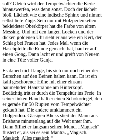
soll? Gleich wird der Tempelwächter die Kerle
hinauswerfen, was denn sonst. Doch der lächelt
bloß. Lächelt wie eine indische Sphinx und nimmt
selbst tiefe Züge. Sein nur mit Holzperlenketten
bekleideter Oberkörper hat die Farbe von altem
Messing. Und mit den langen Locken und der
dicken goldenen Uhr sieht er aus wie ein Kerl, der
Schlag bei Frauen hat. Jedes Mal, wenn die
Haschpfeife die Runde gemacht hat, haut er auf
einen Gong. Dann lacht er und greift von Neuem
in eine Tüte voller Ganja.
Es dauert nicht lange, bis sich nur noch einer der
Burschen auf den Beinen halten kann. Es ist ein
kahl geschorener Hüne mit einer einsam
baumelnden Haarsträhne am Hinterkopf.
Bedächtig tritt er durch die Tempeltür ins Freie. In
seiner linken Hand hält er einen Schokoriegel, den
er gerade für 50 Rupien vom Tempelwächter
gekauft hat. Die andere umklammert ein
Didgeridoo. Glasigen Blicks stiert der Mann aus
Brisbane minutenlang auf die Welt unter ihm.
Dann öffnet er langsam seinen Mund. „Magisch“,
flüstert er, als sei es sein Mantra. „Magisch.
Magisch. Alles magisch.“