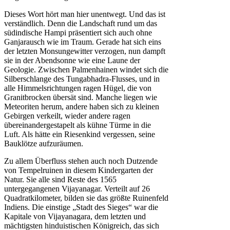
Dieses Wort hört man hier unentwegt. Und das ist
verständlich. Denn die Landschaft rund um das
südindische Hampi präsentiert sich auch ohne
Ganjarausch wie im Traum. Gerade hat sich eins
der letzten Monsungewitter verzogen, nun dampft
sie in der Abendsonne wie eine Laune der
Geologie. Zwischen Palmenhainen windet sich die
Silberschlange des Tungabhadra-Flusses, und in
alle Himmelsrichtungen ragen Hügel, die von
Granitbrocken übersät sind. Manche liegen wie
Meteoriten herum, andere haben sich zu kleinen
Gebirgen verkeilt, wieder andere ragen
übereinandergestapelt als kühne Türme in die
Luft. Als hätte ein Riesenkind vergessen, seine
Bauklötze aufzuräumen.
Zu allem Überfluss stehen auch noch Dutzende
von Tempelruinen in diesem Kindergarten der
Natur. Sie alle sind Reste des 1565
untergegangenen Vijayanagar. Verteilt auf 26
Quadratkilometer, bilden sie das größte Ruinenfeld
Indiens. Die einstige „Stadt des Sieges“ war die
Kapitale von Vijayanagara, dem letzten und
mächtigsten hinduistischen Königreich, das sich