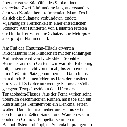
über die ganze Südhälfte des Subkontinents
erstreckte. Zwei Jahrhunderte lang widerstand es
dem von Norden her anstürmenden Islam. Doch
als sich die Sultanate verbündeten, endete
Vijayanagars Herrlichkeit in einer entsetzlichen
Schlacht. Auf Hunderten von Elefanten retteten
die Hindu-Herrscher ihre Schätze. Die Metropole
aber ging in Flammen auf.
Am Fuß des Hanuman-Hügels erwarten
Rikschafahrer ihre Kundschaft mit der schläfrigen
Aufmerksamkeit von Krokodilen. Sobald ein
Besucher aus dem Gesteinswirrwarr der Erhebung
tritt, lassen sie nicht von ihm ab, bis er in einem
ihrer Gefährte Platz genommen hat. Dann braust
man durch Bananenfelder ins Herz der einstigen
Großstadt. Es ist der nur wenige Kilometer südlich
gelegene Tempelbezirk an den Ufern des
Tungabhadra-Flusses. Aus der Ferne wirken seine
überreich geschmückten Ruinen, als habe sich ein
kunstsinniges Termitenvolk ein Denkmal setzen
wollen. Dann tritt man näher und schmökert in
den fein gemeißelten Säulen und Wänden wie in
opulenten Comics. Tempeltänzerinnen mit
Ballonbrüsten und üppigen Schenkeln prangen im