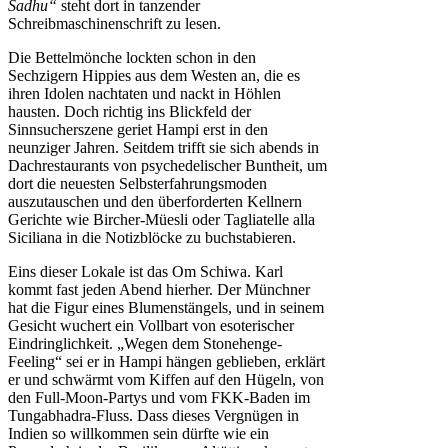
Sadhu“
steht dort in tanzender
Schreibmaschinenschrift zu lesen.
Die Bettelmönche lockten schon in den
Sechzigern Hippies aus dem Westen an, die es
ihren Idolen nachtaten und nackt in Höhlen
hausten. Doch richtig ins Blickfeld der
Sinnsucherszene geriet Hampi erst in den
neunziger Jahren. Seitdem trifft sie sich abends in
Dachrestaurants von psychedelischer Buntheit, um
dort die neuesten Selbsterfahrungsmoden
auszutauschen und den überforderten Kellnern
Gerichte wie Bircher-Müesli oder Tagliatelle alla
Siciliana in die Notizblöcke zu buchstabieren.
Eins dieser Lokale ist das Om Schiwa. Karl
kommt fast jeden Abend hierher. Der Münchner
hat die Figur eines Blumenstängels, und in seinem
Gesicht wuchert ein Vollbart von esoterischer
Eindringlichkeit. „Wegen dem Stonehenge-
Feeling“ sei er in Hampi hängen geblieben, erklärt
er und schwärmt vom Kiffen auf den Hügeln, von
den Full-Moon-Partys und vom FKK-Baden im
Tungabhadra-Fluss. Dass dieses Vergnügen in
Indien so willkommen sein dürfte wie ein