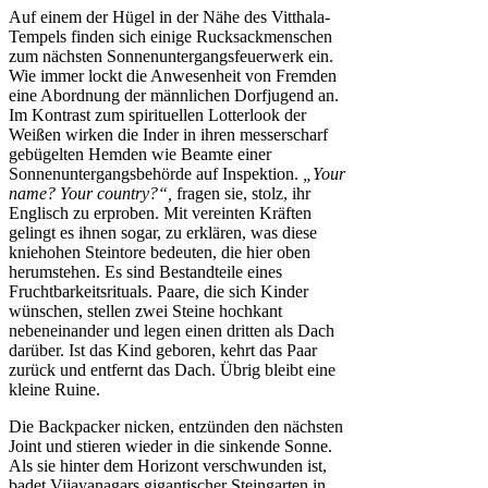
Auf einem der Hügel in der Nähe des Vitthala-
Tempels finden sich einige Rucksackmenschen
zum nächsten Sonnenuntergangsfeuerwerk ein.
Wie immer lockt die Anwesenheit von Fremden
eine Abordnung der männlichen Dorfjugend an.
Im Kontrast zum spirituellen Lotterlook der
Weißen wirken die Inder in ihren messerscharf
gebügelten Hemden wie Beamte einer
Sonnenuntergangsbehörde auf Inspektion.
„Your
name? Your country?“,
fragen sie, stolz, ihr
Englisch zu erproben. Mit vereinten Kräften
gelingt es ihnen sogar, zu erklären, was diese
kniehohen Steintore bedeuten, die hier oben
herumstehen. Es sind Bestandteile eines
Fruchtbarkeitsrituals. Paare, die sich Kinder
wünschen, stellen zwei Steine hochkant
nebeneinander und legen einen dritten als Dach
darüber. Ist das Kind geboren, kehrt das Paar
zurück und entfernt das Dach. Übrig bleibt eine
kleine Ruine.
Die Backpacker nicken, entzünden den nächsten
Joint und stieren wieder in die sinkende Sonne.
Als sie hinter dem Horizont verschwunden ist,
badet Vijayanagars gigantischer Steingarten in