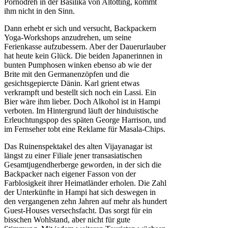
Pornodreh in der Basilika von Altötting, kommt
ihm nicht in den Sinn.
Dann erhebt er sich und versucht, Backpackern
Yoga-Workshops anzudrehen, um seine
Ferienkasse aufzubessern. Aber der Dauerurlauber
hat heute kein Glück. Die beiden Japanerinnen in
bunten Pumphosen winken ebenso ab wie der
Brite mit den Germanenzöpfen und die
gesichtsgepiercte Dänin. Karl grient etwas
verkrampft und bestellt sich noch ein Lassi. Ein
Bier wäre ihm lieber. Doch Alkohol ist in Hampi
verboten. Im Hintergrund läuft der hinduistische
Erleuchtungspop des späten George Harrison, und
im Fernseher tobt eine Reklame für Masala-Chips.
Das Ruinenspektakel des alten Vijayanagar ist
längst zu einer Filiale jener transasiatischen
Gesamtjugendherberge geworden, in der sich die
Backpacker nach eigener Fasson von der
Farblosigkeit ihrer Heimatländer erholen. Die Zahl
der Unterkünfte in Hampi hat sich deswegen in
den vergangenen zehn Jahren auf mehr als hundert
Guest-Houses versechsfacht. Das sorgt für ein
bisschen Wohlstand, aber nicht für gute