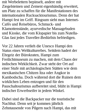
mit Werbelettern bepinselt, andere mit
Ziegelsteinen und Zement eigenhändig erweitert,
um Platz zu schaffen für die Manifestationen des
internationalen Rucksacktourismus. Denn der hat
Hampi fest im Griff. Ringsum sieht man Internet-
Cafés und Reisebüros, Schmuck- und
Klamottenstände, ayurvedische Massagebuden
und Kioske, die vom Klopapier bis zum Nutella-
Glas fast jedes Traveller-Bedürfnis befriedigen.
Vor 22 Jahren verlieh die Unesco Hampi den
Status eines Weltkulturerbes. Seitdem hadert der
Ehrgeiz der Bürokraten, Hampi zum
Freilichtmuseum zu machen, mit dem Chaos der
indischen Wirklichkeit. Zwar steht der Ort auf
einer Stufe mit archäologischen Stätten wie dem
mexikanischen Chitzen Itza oder Angkor in
Kambodscha. Doch während dort die Ruinen dem
wirklichen Leben entzogen und für den
Pauschaltourismus aufbereitet sind, blüht in Hampi
indischer Erwerbseifer in jedem Winkel.
Dabei sind die Backpacker nur die touristische
Nachhut. Denn seit je kommen jährlich
Zehntausende von Pilgern nach Hampi, das mit