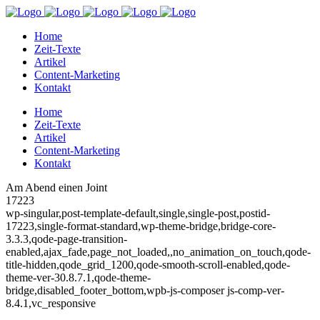
Home
Zeit-Texte
Artikel
Content-Marketing
Kontakt
Home
Zeit-Texte
Artikel
Content-Marketing
Kontakt
Am Abend einen Joint
17223
wp-singular,post-template-default,single,single-post,postid-
17223,single-format-standard,wp-theme-bridge,bridge-core-
3.3.3,qode-page-transition-
enabled,ajax_fade,page_not_loaded,,no_animation_on_touch,qode-
title-hidden,qode_grid_1200,qode-smooth-scroll-enabled,qode-
theme-ver-30.8.7.1,qode-theme-
bridge,disabled_footer_bottom,wpb-js-composer js-comp-ver-
8.4.1,vc_responsive