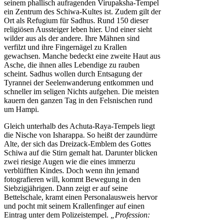
seinem phallisch aufragenden Virupaksha-Tempel
ein Zentrum des Schiwa-Kultes ist. Zudem gilt der
Ort als Refugium für Sadhus. Rund 150 dieser
religiösen Aussteiger leben hier. Und einer sieht
wilder aus als der andere. Ihre Mähnen sind
verfilzt und ihre Fingernägel zu Krallen
gewachsen. Manche bedeckt eine zweite Haut aus
Asche, die ihnen alles Lebendige zu rauben
scheint. Sadhus wollen durch Entsagung der
Tyrannei der Seelenwanderung entkommen und
schneller im seligen Nichts aufgehen. Die meisten
kauern den ganzen Tag in den Felsnischen rund
um Hampi.
Gleich unterhalb des Achuta-Raya-Tempels liegt
die Nische von Isharappa. So heißt der zaundürre
Alte, der sich das Dreizack-Emblem des Gottes
Schiwa auf die Stirn gemalt hat. Darunter blicken
zwei riesige Augen wie die eines immerzu
verblüfften Kindes. Doch wenn ihn jemand
fotografieren will, kommt Bewegung in den
Siebzigjährigen. Dann zeigt er auf seine
Bettelschale, kramt einen Personalausweis hervor
und pocht mit seinem Krallenfinger auf einen
Eintrag unter dem Polizeistempel.
„Profession: