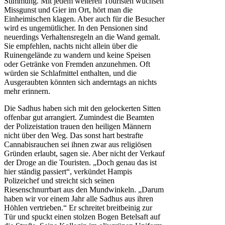
Stimmung. Mit jedem weiteren Touristen wüchsen
Missgunst und Gier im Ort, hört man die
Einheimischen klagen. Aber auch für die Besucher
wird es ungemütlicher. In den Pensionen sind
neuerdings Verhaltensregeln an die Wand gemalt.
Sie empfehlen, nachts nicht allein über die
Ruinengelände zu wandern und keine Speisen
oder Getränke von Fremden anzunehmen. Oft
würden sie Schlafmittel enthalten, und die
Ausgeraubten könnten sich anderntags an nichts
mehr erinnern.
Die Sadhus haben sich mit den gelockerten Sitten
offenbar gut arrangiert. Zumindest die Beamten
der Polizeistation trauen den heiligen Männern
nicht über den Weg. Das sonst hart bestrafte
Cannabisrauchen sei ihnen zwar aus religiösen
Gründen erlaubt, sagen sie. Aber nicht der Verkauf
der Droge an die Touristen. „Doch genau das ist
hier ständig passiert“, verkündet Hampis
Polizeichef und streicht sich seinen
Riesenschnurrbart aus den Mundwinkeln. „Darum
haben wir vor einem Jahr alle Sadhus aus ihren
Höhlen vertrieben.“ Er schreitet breitbeinig zur
Tür und spuckt einen stolzen Bogen Betelsaft auf