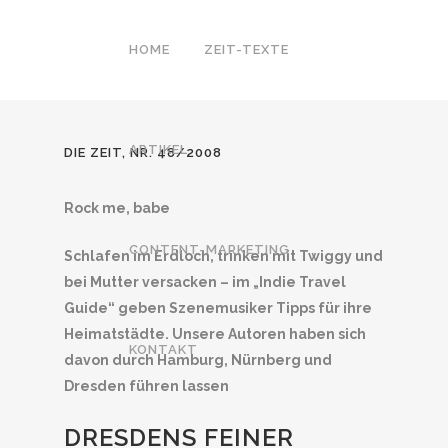
HOME
ZEIT-TEXTE
ARTIKEL
DIE ZEIT, NR. 48/2008
Rock me, babe
CONTENT-MARKETING
Schlafen im Erdloch, trinken mit Twiggy und
bei Mutter versacken – im „Indie Travel
Guide“ geben Szenemusiker Tipps für ihre
Heimatstädte. Unsere Autoren haben sich
KONTAKT
davon durch Hamburg, Nürnberg und
Dresden führen lassen
DRESDENS FEINER