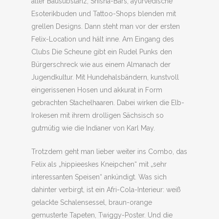
alter Bausubstanz, Shisha-Bars, ayurvedische
Esoterikbuden und Tattoo-Shops blenden mit
grellen Designs. Dann steht man vor der ersten
Felix-Location und hält inne. Am Eingang des
Clubs Die Scheune gibt ein Rudel Punks den
Bürgerschreck wie aus einem Almanach der
Jugendkultur. Mit Hundehalsbändern, kunstvoll
eingerissenen Hosen und akkurat in Form
gebrachten Stachelhaaren. Dabei wirken die Elb-
Irokesen mit ihrem drolligen Sächsisch so
gutmütig wie die Indianer von Karl May.
Trotzdem geht man lieber weiter ins Combo, das
Felix als „hippieeskes Kneipchen“ mit „sehr
interessanten Speisen“ ankündigt. Was sich
dahinter verbirgt, ist ein Afri-Cola-Interieur: weiß
gelackte Schalensessel, braun-orange
gemusterte Tapeten, Twiggy-Poster. Und die