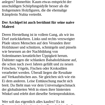
anlegen? Immerhin: Kaum etwas entspricht der
unschuldigen Schöpfungsidylle besser als die
frohgemuten Holzfiguren, die die ehemalige
Kämpferin Nubia vertreibt.
Der Archipel ist auch berühmt für seine naive
Malerei
Deren Herstellung ist in vollem Gang, als wir ins
Dorf zurückkehren. Links und rechts verzweigter
Pfade sitzen Menschen auf den Veranden ihrer
Holzhäuser und schnitzen, schmirgeln und pinseln
wie besessen an der Nachbildung von
Solentinames kreatürlicher Üppigkeit herum.
Dahinter ragen die schlanken Balsaholzbäume auf,
die schon nach zwei Jahren gefällt und zu neuen
Fröschen, Vögeln, Fischen oder Krokodilen
verarbeitet werden. Überall liegen die Resultate
auf Verkaufstischen aus. Sie gleichen sich wie ein
Ei dem anderen. Leise Enttäuschung macht sich
breit. Da flieht man vor dem Universalgeschmack
der globalisierten Welt in einen ihrer hintersten
Winkel und erlebt dort dieselbe Serienproduktion.
Wer soll das eigentlich alles kaufen? Es ist