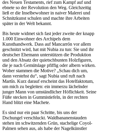
des Neuen Testaments, rief zum Kampf auf und
ebnete so der Revolution den Weg. Gleichzeitig
ließ er die Inselbewohner in naiver Malerei und
Schnitzkunst schulen und machte ihre Arbeiten
später in der Welt bekannt.
Bis heute widmet sich fast jeder zweite der knapp
1.000 Einwohner des Archipels dem
Kunsthandwerk. Dass auf Mancarrón vor allem
geschnitzt wird, hat mit Nubia zu tun: Sie und ihr
deutscher Ehemann unterstützen die Produktion
und den Absatz der quietschbunten Holzfiguren,
die je nach Gemütslage pfiffig oder albern wirken.
Woher stammen die Motive? „Schau dich um,
dann verstehst du“, sagt Nubia und ruft nach
Martín. Kurz darauf erscheint das Hotelfaktotum,
um mich zu begleiten: ein immerzu lächelnder
junger Mann von umständlicher Höflichkeit. Seine
Füße stecken in Gummistiefeln, in der rechten
Hand blitzt eine Machete.
Es sind nur ein paar Schritte, bis uns der
Dschungel verschluckt. Waldbananenstauden
stehen im schwitzenden Grün, stachelige Coyol-
Palmen sehen aus, als habe der Nagelkünstler