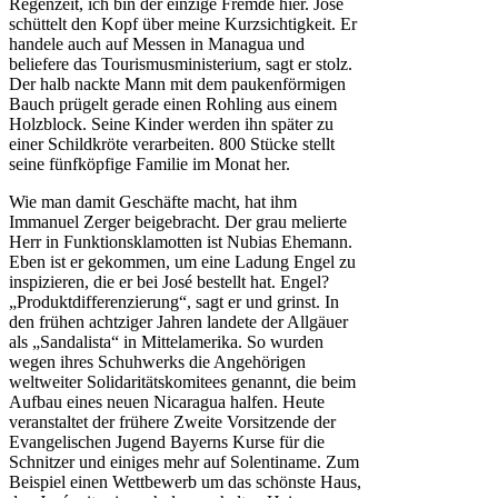
Regenzeit, ich bin der einzige Fremde hier. José
schüttelt den Kopf über meine Kurzsichtigkeit. Er
handele auch auf Messen in Managua und
beliefere das Tourismusministerium, sagt er stolz.
Der halb nackte Mann mit dem paukenförmigen
Bauch prügelt gerade einen Rohling aus einem
Holzblock. Seine Kinder werden ihn später zu
einer Schildkröte verarbeiten. 800 Stücke stellt
seine fünfköpfige Familie im Monat her.
Wie man damit Geschäfte macht, hat ihm
Immanuel Zerger beigebracht. Der grau melierte
Herr in Funktionsklamotten ist Nubias Ehemann.
Eben ist er gekommen, um eine Ladung Engel zu
inspizieren, die er bei José bestellt hat. Engel?
„Produktdifferenzierung“, sagt er und grinst. In
den frühen achtziger Jahren landete der Allgäuer
als „Sandalista“ in Mittelamerika. So wurden
wegen ihres Schuhwerks die Angehörigen
weltweiter Solidaritätskomitees genannt, die beim
Aufbau eines neuen Nicaragua halfen. Heute
veranstaltet der frühere Zweite Vorsitzende der
Evangelischen Jugend Bayerns Kurse für die
Schnitzer und einiges mehr auf Solentiname. Zum
Beispiel einen Wettbewerb um das schönste Haus,