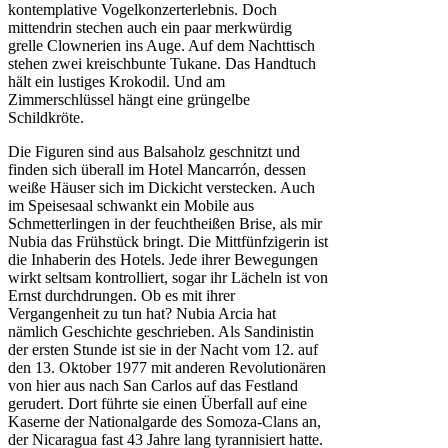
kontemplative Vogelkonzerterlebnis. Doch
mittendrin stechen auch ein paar merkwürdig
grelle Clownerien ins Auge. Auf dem Nachttisch
stehen zwei kreischbunte Tukane. Das Handtuch
hält ein lustiges Krokodil. Und am
Zimmerschlüssel hängt eine grüngelbe
Schildkröte.
Die Figuren sind aus Balsaholz geschnitzt und
finden sich überall im Hotel Mancarrón, dessen
weiße Häuser sich im Dickicht verstecken. Auch
im Speisesaal schwankt ein Mobile aus
Schmetterlingen in der feuchtheißen Brise, als mir
Nubia das Frühstück bringt. Die Mittfünfzigerin ist
die Inhaberin des Hotels. Jede ihrer Bewegungen
wirkt seltsam kontrolliert, sogar ihr Lächeln ist von
Ernst durchdrungen. Ob es mit ihrer
Vergangenheit zu tun hat? Nubia Arcia hat
nämlich Geschichte geschrieben. Als Sandinistin
der ersten Stunde ist sie in der Nacht vom 12. auf
den 13. Oktober 1977 mit anderen Revolutionären
von hier aus nach San Carlos auf das Festland
gerudert. Dort führte sie einen Überfall auf eine
Kaserne der Nationalgarde des Somoza-Clans an,
der Nicaragua fast 43 Jahre lang tyrannisiert hatte.