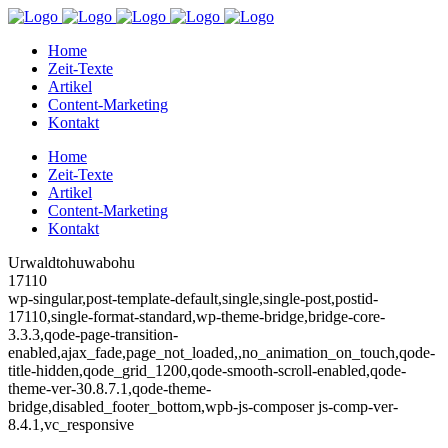
Home
Zeit-Texte
Artikel
Content-Marketing
Kontakt
Home
Zeit-Texte
Artikel
Content-Marketing
Kontakt
Urwaldtohuwabohu
17110
wp-singular,post-template-default,single,single-post,postid-
17110,single-format-standard,wp-theme-bridge,bridge-core-
3.3.3,qode-page-transition-
enabled,ajax_fade,page_not_loaded,,no_animation_on_touch,qode-
title-hidden,qode_grid_1200,qode-smooth-scroll-enabled,qode-
theme-ver-30.8.7.1,qode-theme-
bridge,disabled_footer_bottom,wpb-js-composer js-comp-ver-
8.4.1,vc_responsive