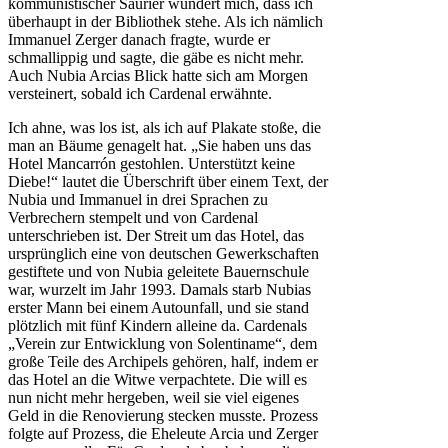
kommunistischer Saurier wundert mich, dass ich
überhaupt in der Bibliothek stehe. Als ich nämlich
Immanuel Zerger danach fragte, wurde er
schmallippig und sagte, die gäbe es nicht mehr.
Auch Nubia Arcias Blick hatte sich am Morgen
versteinert, sobald ich Cardenal erwähnte.
Ich ahne, was los ist, als ich auf Plakate stoße, die
man an Bäume genagelt hat. „Sie haben uns das
Hotel Mancarrón gestohlen. Unterstützt keine
Diebe!“ lautet die Überschrift über einem Text, der
Nubia und Immanuel in drei Sprachen zu
Verbrechern stempelt und von Cardenal
unterschrieben ist. Der Streit um das Hotel, das
ursprünglich eine von deutschen Gewerkschaften
gestiftete und von Nubia geleitete Bauernschule
war, wurzelt im Jahr 1993. Damals starb Nubias
erster Mann bei einem Autounfall, und sie stand
plötzlich mit fünf Kindern alleine da. Cardenals
„Verein zur Entwicklung von Solentiname“, dem
große Teile des Archipels gehören, half, indem er
das Hotel an die Witwe verpachtete. Die will es
nun nicht mehr hergeben, weil sie viel eigenes
Geld in die Renovierung stecken musste. Prozess
folgte auf Prozess, die Eheleute Arcia und Zerger