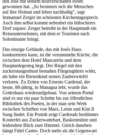
den José mit seinem holzverschalten Heim
gewonnen hat. „So besinnen sich die Menschen
auf ihre Heimat und leben nachhaltig“, sagt
Immanuel Zerger im schönsten Kirchentagssprech.
Auch ihm selbst kommt nebenbei ein hübscheres
Dorf zupass: Zerger betreibt in der Hauptstadt ein
Reiseunternehmen, mit dem er Touristen nach
Solentiname bringt.
Das einzige Gebäude, das mit Josés Haus
konkurrieren kann, ist die verrammelte Kirche, die
zwischen dem Hotel Mancarrón und dem
Hauptanlegesteg liegt. Der Riegel mit den
zuckerstangenbunt bemalten Fliegengittern wirkt,
als habe ein Riesenkind seinen Zauberwürfel
verloren. Zu Zeiten von Ernesto Cardenal, der
heute, 88-jährig, in Managua lebt, wurde das
Gotteshaus wiederaufgebaut. Von seinem Portal
sind es nur ein paar Schritte bis zur öffentlichen
Bibliothek des Poeten, in der man sein Werk
zwischen Schriften von Marx, Lenin und Kim Il
Sung findet. Ein Porträt zeigt Cardenals berühmtes
Konterfei aus Zuckerwattebart, Baskenmütze und
leidendem Blick zum Himmel. Gleich daneben
hängt Fidel Castro. Doch mehr als die Gegenwart