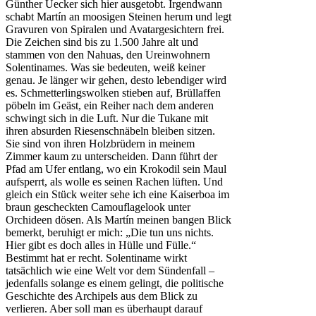
Günther Uecker sich hier ausgetobt. Irgendwann
schabt Martín an moosigen Steinen herum und legt
Gravuren von Spiralen und Avatargesichtern frei.
Die Zeichen sind bis zu 1.500 Jahre alt und
stammen von den Nahuas, den Ureinwohnern
Solentinames. Was sie bedeuten, weiß keiner
genau. Je länger wir gehen, desto lebendiger wird
es. Schmetterlingswolken stieben auf, Brüllaffen
pöbeln im Geäst, ein Reiher nach dem anderen
schwingt sich in die Luft. Nur die Tukane mit
ihren absurden Riesenschnäbeln bleiben sitzen.
Sie sind von ihren Holzbrüdern in meinem
Zimmer kaum zu unterscheiden. Dann führt der
Pfad am Ufer entlang, wo ein Krokodil sein Maul
aufsperrt, als wolle es seinen Rachen lüften. Und
gleich ein Stück weiter sehe ich eine Kaiserboa im
braun gescheckten Camouflagelook unter
Orchideen dösen. Als Martín meinen bangen Blick
bemerkt, beruhigt er mich: „Die tun uns nichts.
Hier gibt es doch alles in Hülle und Fülle.“
Bestimmt hat er recht. Solentiname wirkt
tatsächlich wie eine Welt vor dem Sündenfall –
jedenfalls solange es einem gelingt, die politische
Geschichte des Archipels aus dem Blick zu
verlieren. Aber soll man es überhaupt darauf