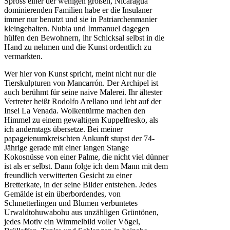
Spross einer der wenigen großen, Nicaragua
dominierenden Familien habe er die Insulaner
immer nur benutzt und sie in Patriarchenmanier
kleingehalten. Nubia und Immanuel dagegen
hülfen den Bewohnern, ihr Schicksal selbst in die
Hand zu nehmen und die Kunst ordentlich zu
vermarkten.
Wer hier von Kunst spricht, meint nicht nur die
Tierskulpturen von Mancarrón. Der Archipel ist
auch berühmt für seine naive Malerei. Ihr ältester
Vertreter heißt Rodolfo Arellano und lebt auf der
Insel La Venada. Wolkentürme machen den
Himmel zu einem gewaltigen Kuppelfresko, als
ich anderntags übersetze. Bei meiner
papageienumkreischten Ankunft stupst der 74-
Jährige gerade mit einer langen Stange
Kokosnüsse von einer Palme, die nicht viel dünner
ist als er selbst. Dann folge ich dem Mann mit dem
freundlich verwitterten Gesicht zu einer
Bretterkate, in der seine Bilder entstehen. Jedes
Gemälde ist ein überbordendes, von
Schmetterlingen und Blumen verbuntetes
Urwaldtohuwabohu aus unzähligen Grüntönen,
jedes Motiv ein Wimmelbild voller Vögel,