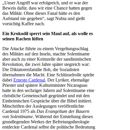
„Unser Angriff war erfolgreich, und er war der
Beweis dafür, dass wir eine Chance hatten gegen
das Militär. Ohne dieses Fanal hätte es den
Aufstand nie gegeben“, sagt Nubia und gießt
vorsichtig Kaffee nach.
Ein Krokodil sperrt sein Maul auf, als wolle es
seinen Rachen lüften
Die Attacke führte zu einem Vergeltungsschlag
des Militärs auf den Inseln, machte Solentiname
aber auch zu einer Keimzelle der sandinistischen
Revolution, die zwei Jahre später siegreich war:
Die Diktatorenfamilie floh, die Sozialisten
übernahmen die Macht. Eine Schlüsselrolle spielte
dabei
Ernesto Cardenal
. Der Lyriker, ehemalige
Priester und spätere Kulturminister Nicaraguas
hatte in den sechziger Jahren auf Solentiname eine
christliche Gemeinschaft gegründet und mit den
Einheimischen Gespräche über die Bibel initiiert.
Mitschriften der Auslegungen veröffentlichte
Cardenal 1975 als
Das Evangelium der Bauern
von Solentiname
. Während der Entstehung dieses
grundlegenden Werkes der Befreiungstheologie
entdeckte Cardenal selbst die politische Bedeutung