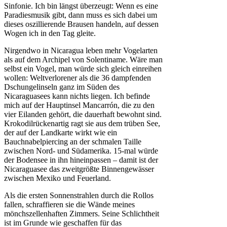
Sinfonie. Ich bin längst überzeugt: Wenn es eine
Paradiesmusik gibt, dann muss es sich dabei um
dieses oszillierende Brausen handeln, auf dessen
Wogen ich in den Tag gleite.
Nirgendwo in Nicaragua leben mehr Vogelarten
als auf dem Archipel von Solentiname. Wäre man
selbst ein Vogel, man würde sich gleich einreihen
wollen: Weltverlorener als die 36 dampfenden
Dschungelinseln ganz im Süden des
Nicaraguasees kann nichts liegen. Ich befinde
mich auf der Hauptinsel Mancarrón, die zu den
vier Eilanden gehört, die dauerhaft bewohnt sind.
Krokodilrückenartig ragt sie aus dem trüben See,
der auf der Landkarte wirkt wie ein
Bauchnabelpiercing an der schmalen Taille
zwischen Nord- und Südamerika. 15-mal würde
der Bodensee in ihn hineinpassen – damit ist der
Nicaraguasee das zweitgrößte Binnengewässer
zwischen Mexiko und Feuerland.
Als die ersten Sonnenstrahlen durch die Rollos
fallen, schraffieren sie die Wände meines
mönchszellenhaften Zimmers. Seine Schlichtheit
ist im Grunde wie geschaffen für das