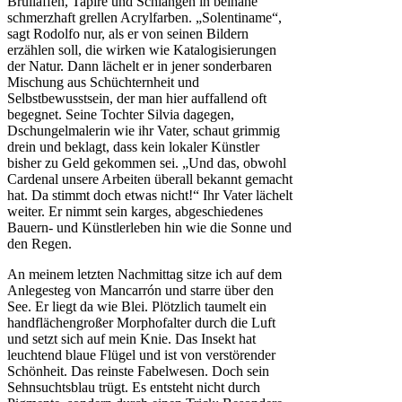
Brüllaffen, Tapire und Schlangen in beinahe
schmerzhaft grellen Acrylfarben. „Solentiname“,
sagt Rodolfo nur, als er von seinen Bildern
erzählen soll, die wirken wie Katalogisierungen
der Natur. Dann lächelt er in jener sonderbaren
Mischung aus Schüchternheit und
Selbstbewusstsein, der man hier auffallend oft
begegnet. Seine Tochter Silvia dagegen,
Dschungelmalerin wie ihr Vater, schaut grimmig
drein und beklagt, dass kein lokaler Künstler
bisher zu Geld gekommen sei. „Und das, obwohl
Cardenal unsere Arbeiten überall bekannt gemacht
hat. Da stimmt doch etwas nicht!“ Ihr Vater lächelt
weiter. Er nimmt sein karges, abgeschiedenes
Bauern- und Künstlerleben hin wie die Sonne und
den Regen.
An meinem letzten Nachmittag sitze ich auf dem
Anlegesteg von Mancarrón und starre über den
See. Er liegt da wie Blei. Plötzlich taumelt ein
handflächengroßer Morphofalter durch die Luft
und setzt sich auf mein Knie. Das Insekt hat
leuchtend blaue Flügel und ist von verstörender
Schönheit. Das reinste Fabelwesen. Doch sein
Sehnsuchtsblau trügt. Es entsteht nicht durch