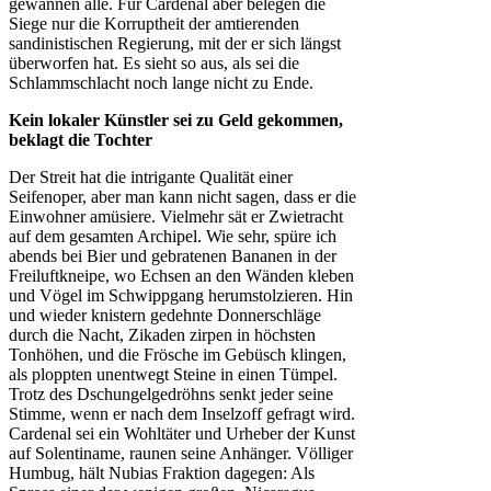
gewannen alle. Für Cardenal aber belegen die
Siege nur die Korruptheit der amtierenden
sandinistischen Regierung, mit der er sich längst
überworfen hat. Es sieht so aus, als sei die
Schlammschlacht noch lange nicht zu Ende.
Kein lokaler Künstler sei zu Geld gekommen,
beklagt die Tochter
Der Streit hat die intrigante Qualität einer
Seifenoper, aber man kann nicht sagen, dass er die
Einwohner amüsiere. Vielmehr sät er Zwietracht
auf dem gesamten Archipel. Wie sehr, spüre ich
abends bei Bier und gebratenen Bananen in der
Freiluftkneipe, wo Echsen an den Wänden kleben
und Vögel im Schwippgang herumstolzieren. Hin
und wieder knistern gedehnte Donnerschläge
durch die Nacht, Zikaden zirpen in höchsten
Tonhöhen, und die Frösche im Gebüsch klingen,
als ploppten unentwegt Steine in einen Tümpel.
Trotz des Dschungelgedröhns senkt jeder seine
Stimme, wenn er nach dem Inselzoff gefragt wird.
Cardenal sei ein Wohltäter und Urheber der Kunst
auf Solentiname, raunen seine Anhänger. Völliger
Humbug, hält Nubias Fraktion dagegen: Als