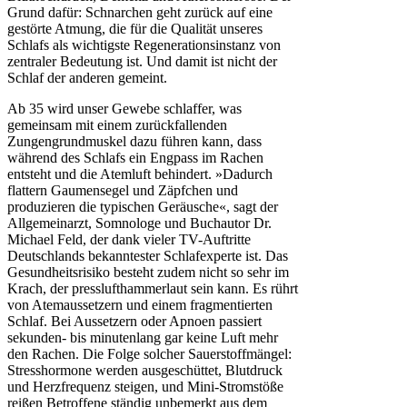
Grund dafür: Schnarchen geht zurück auf eine
gestörte Atmung, die für die Qualität unseres
Schlafs als wichtigste Regenerationsinstanz von
zentraler Bedeutung ist. Und damit ist nicht der
Schlaf der anderen gemeint.
Ab 35 wird unser Gewebe schlaffer, was
gemeinsam mit einem zurückfallenden
Zungengrundmuskel dazu führen kann, dass
während des Schlafs ein Engpass im Rachen
entsteht und die Atemluft behindert. »Dadurch
flattern Gaumensegel und Zäpfchen und
produzieren die typischen Geräusche«, sagt der
Allgemeinarzt, Somnologe und Buchautor Dr.
Michael Feld, der dank vieler TV-Auftritte
Deutschlands bekanntester Schlafexperte ist. Das
Gesundheitsrisiko besteht zudem nicht so sehr im
Krach, der presslufthammerlaut sein kann. Es rührt
von Atemaussetzern und einem fragmentierten
Schlaf. Bei Aussetzern oder Apnoen passiert
sekunden- bis minutenlang gar keine Luft mehr
den Rachen. Die Folge solcher Sauerstoffmängel:
Stresshormone werden ausgeschüttet, Blutdruck
und Herzfrequenz steigen, und Mini-Stromstöße
reißen Betroffene ständig unbemerkt aus dem