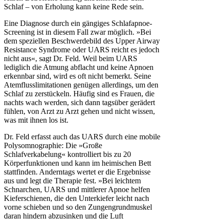
Schlaf – von Erholung kann keine Rede sein.
Eine Diagnose durch ein gängiges Schlafapnoe-
Screening ist in diesem Fall zwar möglich. »Bei
dem speziellen Beschwerdebild des Upper Airway
Resistance Syndrome oder UARS reicht es jedoch
nicht aus«, sagt Dr. Feld. Weil beim UARS
lediglich die Atmung abflacht und keine Apnoen
erkennbar sind, wird es oft nicht bemerkt. Seine
Atemflusslimitationen genügen allerdings, um den
Schlaf zu zerstückeln. Häufig sind es Frauen, die
nachts wach werden, sich dann tagsüber gerädert
fühlen, von Arzt zu Arzt gehen und nicht wissen,
was mit ihnen los ist.
Dr. Feld erfasst auch das UARS durch eine mobile
Polysomnographie: Die »Große
Schlafverkabelung« kontrolliert bis zu 20
Körperfunktionen und kann im heimischen Bett
stattfinden. Anderntags wertet er die Ergebnisse
aus und legt die Therapie fest. »Bei leichtem
Schnarchen, UARS und mittlerer Apnoe helfen
Kieferschienen, die den Unterkiefer leicht nach
vorne schieben und so den Zungengrundmuskel
daran hindern abzusinken und die Luft