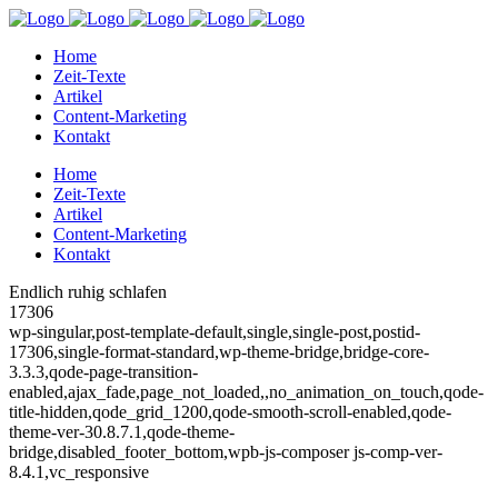
Home
Zeit-Texte
Artikel
Content-Marketing
Kontakt
Home
Zeit-Texte
Artikel
Content-Marketing
Kontakt
Endlich ruhig schlafen
17306
wp-singular,post-template-default,single,single-post,postid-
17306,single-format-standard,wp-theme-bridge,bridge-core-
3.3.3,qode-page-transition-
enabled,ajax_fade,page_not_loaded,,no_animation_on_touch,qode-
title-hidden,qode_grid_1200,qode-smooth-scroll-enabled,qode-
theme-ver-30.8.7.1,qode-theme-
bridge,disabled_footer_bottom,wpb-js-composer js-comp-ver-
8.4.1,vc_responsive