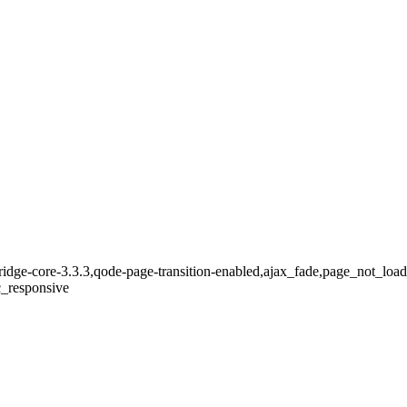
ridge-core-3.3.3,qode-page-transition-enabled,ajax_fade,page_not_lo
c_responsive