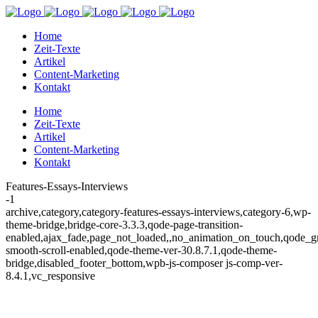
Home
Zeit-Texte
Artikel
Content-Marketing
Kontakt
Home
Zeit-Texte
Artikel
Content-Marketing
Kontakt
Features-Essays-Interviews
-1
archive,category,category-features-essays-interviews,category-6,wp-
theme-bridge,bridge-core-3.3.3,qode-page-transition-
enabled,ajax_fade,page_not_loaded,,no_animation_on_touch,qode_g
smooth-scroll-enabled,qode-theme-ver-30.8.7.1,qode-theme-
bridge,disabled_footer_bottom,wpb-js-composer js-comp-ver-
8.4.1,vc_responsive